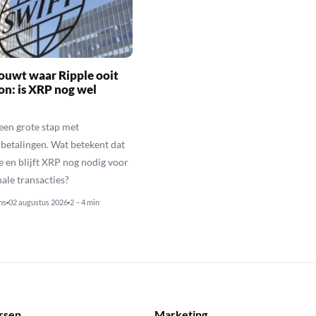
ouwt waar Ripple ooit
n: is XRP nog wel
een grote stap met
betalingen. Wat betekent dat
e en blijft XRP nog nodig voor
nale transacties?
ns
02 augustus 2026
2 – 4 min
rsen
Marketing