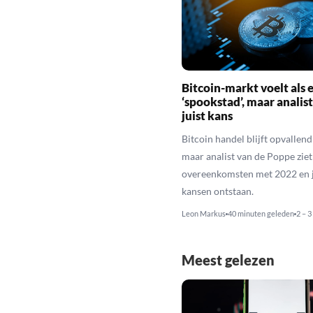
Bitcoin-markt voelt als 
‘spookstad’, maar analist
juist kans
Bitcoin handel blijft opvallend 
maar analist van de Poppe ziet
overeenkomsten met 2022 en j
kansen ontstaan.
Leon Markus
40 minuten geleden
2 – 3
Meest gelezen