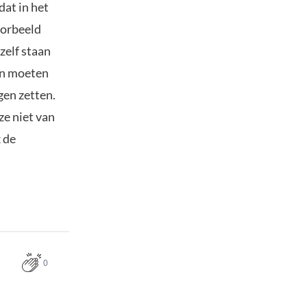
dat in het
oorbeeld
zelf staan
en moeten
gen zetten.
ze niet van
k de
0