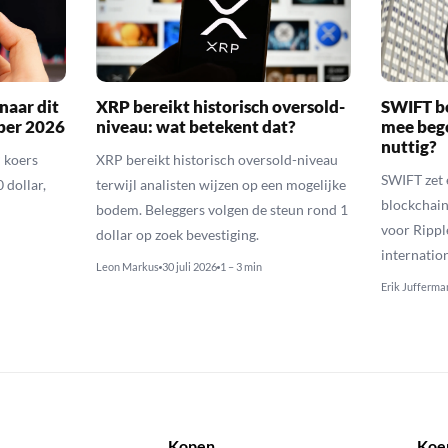
naar dit
XRP bereikt historisch oversold-
SWIFT b
ber 2026
niveau: wat betekent dat?
mee bego
nuttig?
 koers
XRP bereikt historisch oversold-niveau
SWIFT zet 
 dollar,
terwijl analisten wijzen op een mogelijke
blockchain
bodem. Beleggers volgen de steun rond 1
voor Rippl
dollar op zoek bevestiging.
internatio
Leon Markus
30 juli 2026
1 – 3 min
Erik Jufferma
Kopen
Koe