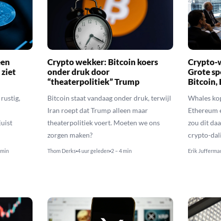
een
Crypto wekker: Bitcoin koers
Crypto-w
 ziet
onder druk door
Grote sp
“theaterpolitiek” Trump
Bitcoin,
rustig,
Bitcoin staat vandaag onder druk, terwijl
Whales kop
Iran roept dat Trump alleen maar
Ethereum 
uist
theaterpolitiek voert. Moeten we ons
zou dit daa
zorgen maken?
crypto-dal
 min
Thom Derks
4 uur geleden
2 – 4 min
Erik Jufferma