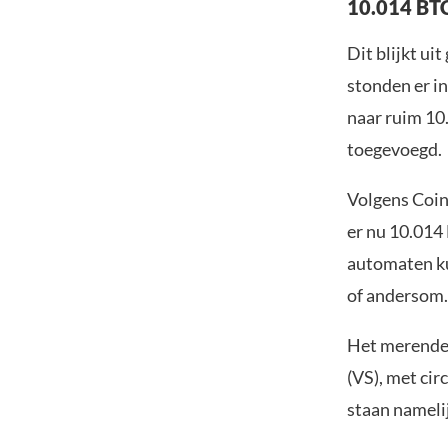
10.014 BT
Dit blijkt ui
stonden er i
naar ruim 10.
toegevoegd.
Volgens Coin
er nu 10.014
automaten ku
of andersom.
Het merendee
(VS), met ci
staan nameli