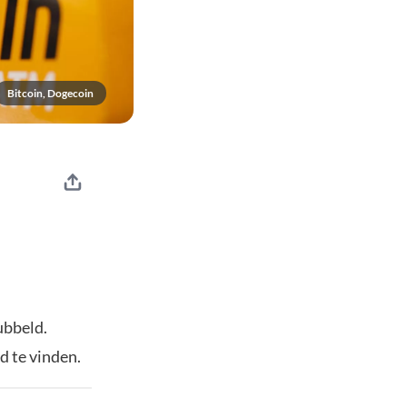
Bitcoin, Dogecoin
ubbeld.
d te vinden.