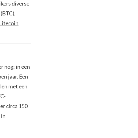
ikers diverse
 (BTC)
,
Litecoin
r nog; in een
en jaar. Een
nden met een
TC-
er circa 150
 in