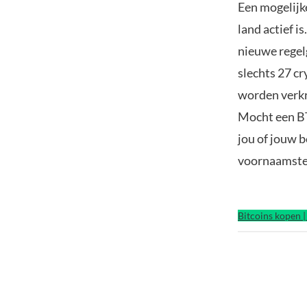
Een mogelijke
land actief 
nieuwe regelg
slechts 27 c
worden verkr
Mocht een BT
jou of jouw b
voornaamste 
Bitcoins kopen 