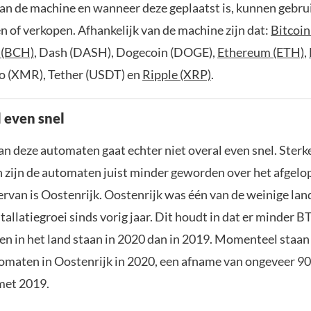
van de machine en wanneer deze geplaatst is, kunnen gebru
n of verkopen. Afhankelijk van de machine zijn dat:
Bitcoin
 (BCH)
, Dash (DASH), Dogecoin (DOGE),
Ethereum (ETH)
,
o (XMR), Tether (USDT) en
Ripple (XRP)
.
l even snel
n deze automaten gaat echter niet overal even snel. Sterke
n zijn de automaten juist minder geworden over het afgelop
ervan is Oostenrijk. Oostenrijk was één van de weinige la
tallatiegroei sinds vorig jaar. Dit houdt in dat er minder B
n in het land staan in 2020 dan in 2019. Momenteel staan 
maten in Oostenrijk in 2020, een afname van ongeveer 90
 met 2019.