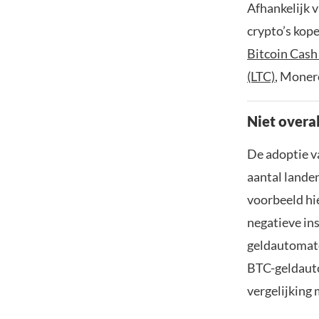
Afhankelijk 
crypto’s kope
Bitcoin Cash
(LTC)
, Moner
Niet overa
De adoptie va
aantal lande
voorbeeld hi
negatieve ins
geldautomate
BTC-geldauto
vergelijking