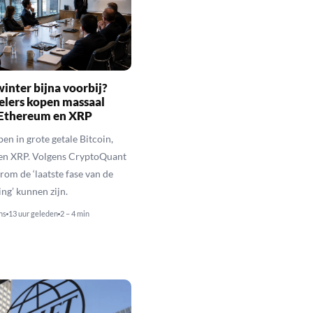
inter bijna voorbij?
elers kopen massaal
 Ethereum en XRP
en in grote getale Bitcoin,
en XRP. Volgens CryptoQuant
rom de ‘laatste fase van de
ing’ kunnen zijn.
ns
13 uur geleden
2 – 4 min