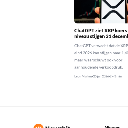
ChatGPT ziet XRP koers 
niveau stijgen 31 decem
ChatGPT verwacht dat de XRP
eind 2026 kan stijgen naar 1,40
maar waarschuwt ook voor
aanhoudende verkoopdruk.
Leon Markus
25 juli 2026
2 – 3 min
Nieuws