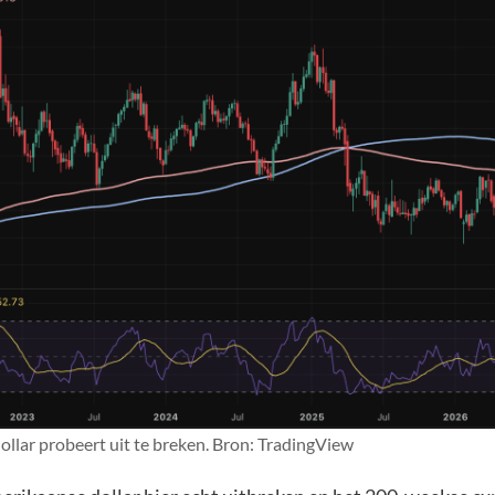
llar probeert uit te breken. Bron: TradingView