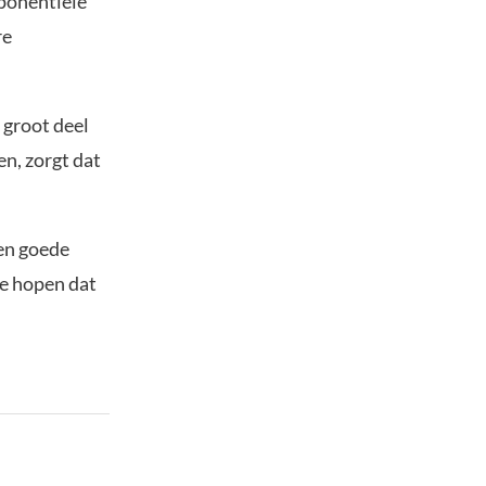
ponentiële
re
 groot deel
en, zorgt dat
en goede
te hopen dat