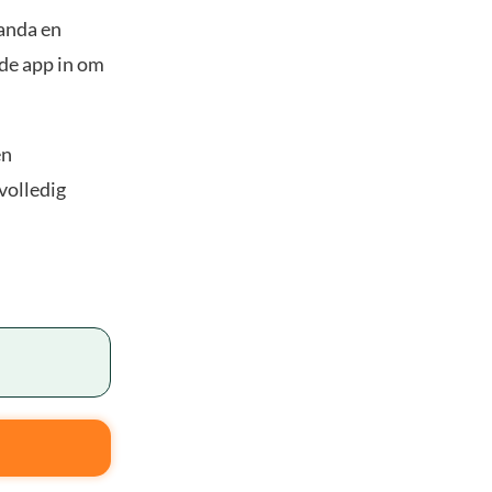
panda en
 de app in om
en
volledig