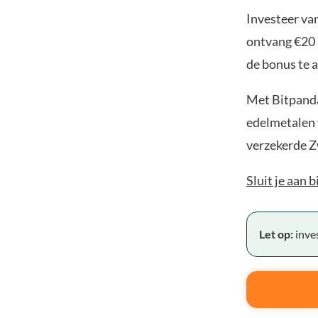
Investeer van
ontvang €20 
de bonus te a
Met Bitpanda
edelmetalen v
verzekerde Z
Sluit je aan 
Let op:
inves