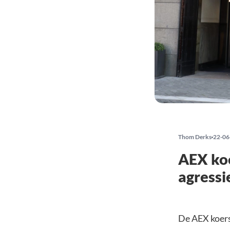
Thom Derks
22-06
AEX koe
agressi
De AEX koers 