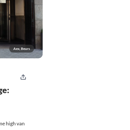
Aex, Beurs
ge:
me high van