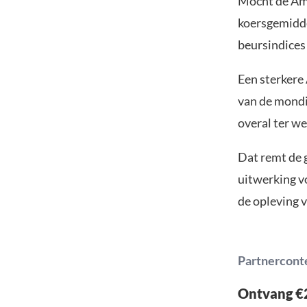
Mocht de Ame
koersgemidde
beursindices
Een sterkere
van de mondia
overal ter we
Dat remt de 
uitwerking v
de opleving v
Partnercont
Ontvang €2