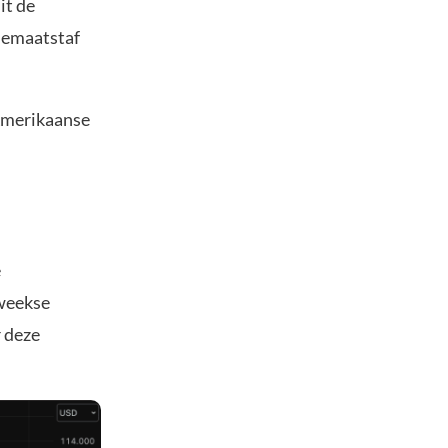
it de
tiemaatstaf
 Amerikaanse
e
-weekse
r deze