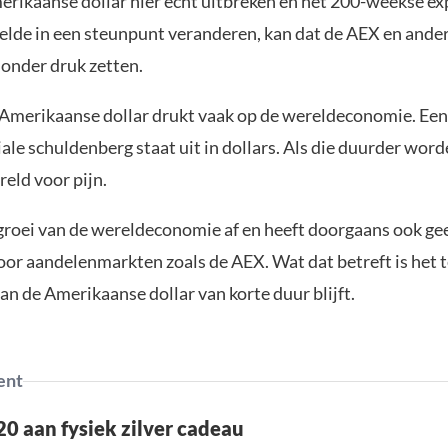
rikaanse dollar hier echt uitbreken en het 200-weekse ex
lde in een steunpunt veranderen, kan dat de AEX en ande
 onder druk zetten.
 Amerikaanse dollar drukt vaak op de wereldeconomie. Een
le schuldenberg staat uit in dollars. Als die duurder word
reld voor pijn.
groei van de wereldeconomie af en heeft doorgaans ook ge
oor aandelenmarkten zoals de AEX. Wat dat betreft is het 
an de Amerikaanse dollar van korte duur blijft.
ent
0 aan fysiek zilver cadeau