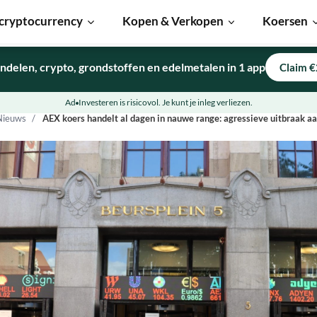
cryptocurrency
Kopen & Verkopen
Koersen
ndelen, crypto, grondstoffen en edelmetalen in 1 app
Claim €
Ad
Investeren is risicovol. Je kunt je inleg verliezen.
Nieuws
AEX koers handelt al dagen in nauwe range: agressieve uitbraak a