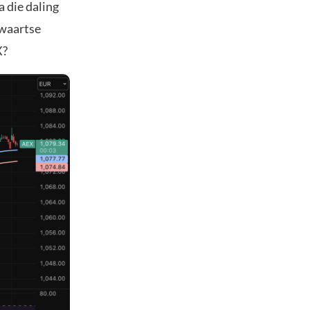
 die daling
jwaartse
X?