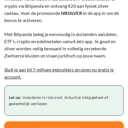
crypto via Bitpanda en ontvang €20 aan fysiek zilver
cadeau. Voer de promocode
NBSILVER
in de app in om de
bonus te activeren.
Met Bitpanda beleg je eenvoudig in duizenden aandelen,
ETF’s, crypto en edelmetalen vanuit één app. Je goud en
zilver worden veilig bewaard in volledig verzekerde
Zwitserse kluizen en staan juridisch op jouw naam.
Sluit je aan bij 7 miljoen gebruikers en open nu gratis je
account.
Let op:
investeren is risicovol. Je kunt je inleg geheel of
gedeeltelijk verliezen