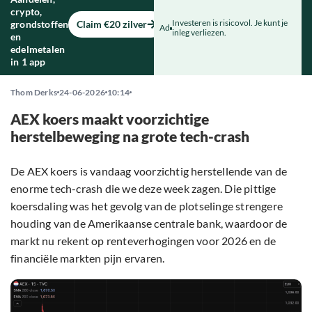
crypto,
Investeren is risicovol. Je kunt je
grondstoffen
Claim €20 zilver
Ad
inleg verliezen.
en
edelmetalen
in 1 app
Thom Derks
24-06-2026
10:14
AEX koers maakt voorzichtige
herstelbeweging na grote tech-crash
De AEX koers is vandaag voorzichtig herstellende van de
enorme tech-crash die we deze week zagen. Die pittige
koersdaling was het gevolg van de plotselinge strengere
houding van de Amerikaanse centrale bank, waardoor de
markt nu rekent op renteverhogingen voor 2026 en de
financiële markten pijn ervaren.