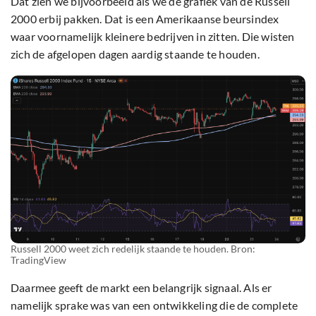
Dat zien we bijvoorbeeld als we de grafiek van de Russell
2000 erbij pakken. Dat is een Amerikaanse beursindex
waar voornamelijk kleinere bedrijven in zitten. Die wisten
zich de afgelopen dagen aardig staande te houden.
Russell 2000 weet zich redelijk staande te houden. Bron:
TradingView
Daarmee geeft de markt een belangrijk signaal. Als er
namelijk sprake was van een ontwikkeling die de complete