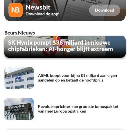
Beurs Nieuws
SK Hynix pompt $38 miljard in nieuwe
chipfabrieken: AI-honger blijft extreem
ASML koopt voor bijna €1 miljard aan eigen
aandelen op en betaalt de hoofdprijs
Revolut-oprichter kan grootste bonuspakket
van heel Europa opstrijken