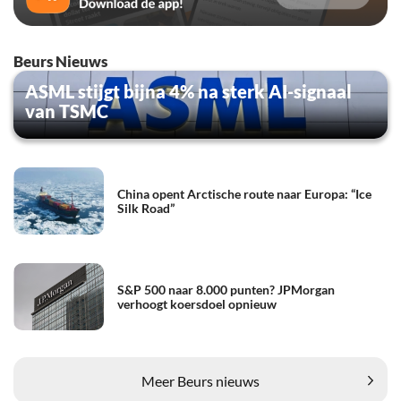
Beurs Nieuws
ASML stijgt bijna 4% na sterk AI-signaal
van TSMC
China opent Arctische route naar Europa: “Ice
Silk Road”
S&P 500 naar 8.000 punten? JPMorgan
verhoogt koersdoel opnieuw
Meer Beurs nieuws