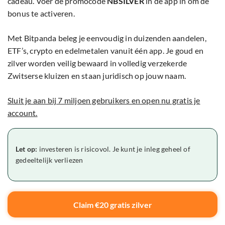
cadeau. Voer de promocode
NBSILVER
in de app in om de
bonus te activeren.
Met Bitpanda beleg je eenvoudig in duizenden aandelen,
ETF’s, crypto en edelmetalen vanuit één app. Je goud en
zilver worden veilig bewaard in volledig verzekerde
Zwitserse kluizen en staan juridisch op jouw naam.
Sluit je aan bij 7 miljoen gebruikers en open nu gratis je
account.
Let op:
investeren is risicovol. Je kunt je inleg geheel of
gedeeltelijk verliezen
Claim €20 gratis zilver