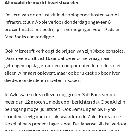
AI maakt de markt kwetsbaarder
De kern van de onrust zit in de oplopende kosten van AI-
infrastructuur. Apple verloor donderdag ongeveer 6
procent nadat het bedrijf prijsverhogingen voor iPads en
MacBooks aankondigde.
Ook Microsoft verhoogt de prijzen van zijn Xbox-consoles.
Daarmee wordt zichtbaar dat de enorme vraag naar
geheugen, opslag en andere componenten inmiddels niet
alleen winnaars oplevert, maar ook druk zet op bedrijven
die deze onderdelen moeten inkopen.
In Azië waren de verliezen nog groter. SoftBank verloor
meer dan 12 procent, mede door berichten dat OpenAI zijn
beursgang mogelijk uitstelt. Ook Samsung en SK Hynix
stonden stevig onder druk, waardoor de Zuid-Koreaanse
Kospi bijna 6 procent lager sloot. De Japanse Nikkei verloor
ruim 4 procent en ook de beurzen in Hongkong en China