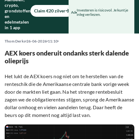
crypto,
Investeren is risicovol. Je kunt je
grondstoffen
Claim €20 zilver
Ad
inleg verliezen.
en
edelmetalen
in 1 app
Thom Derks
26-06-2026
11:10
AEX koers onderuit ondanks sterk dalende
olieprijs
Het lukt de AEX koers nog niet om te herstellen van de
renteschik die de Amerikaanse centrale bank vorige week
door de markten liet gaan. Na het strenge rentebesluit
zagen we de obligatierentes stijgen, sprong de Amerikaanse
dollar omhoog en vielen aandelen terug. Daar heeft de
beurs op dit moment nog altijd last van.