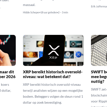
massaal.
Erik Jufferma
n
Hidde Scheper
18 uur geleden
2 – 3 min
naar dit
XRP bereikt historisch oversold-
SWIFT b
ber 2026
niveau: wat betekent dat?
mee bego
nuttig?
 koers
XRP bereikt historisch oversold-niveau
SWIFT zet 
 dollar,
terwijl analisten wijzen op een mogelijke
blockchain
bodem. Beleggers volgen de steun rond 1
voor Rippl
dollar op zoek bevestiging.