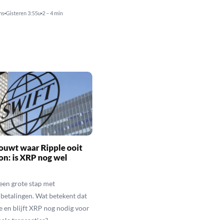
ns
Gisteren 3:55u
2 – 4 min
ouwt waar Ripple ooit
n: is XRP nog wel
een grote stap met
betalingen. Wat betekent dat
e en blijft XRP nog nodig voor