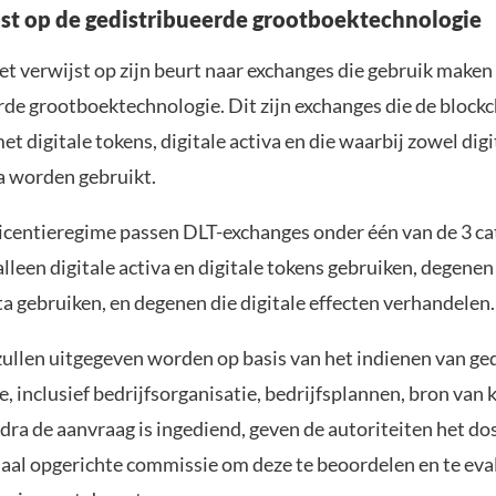
st op de gedistribueerde grootboektechnologie
t verwijst op zijn beurt naar exchanges die gebruik maken
rde grootboektechnologie. Dit zijn exchanges die de blockc
t digitale tokens, digitale activa en die waarbij zowel digi
ta worden gebruikt.
licentieregime passen DLT-exchanges onder één van de 3 ca
lleen digitale activa en digitale tokens gebruiken, degenen 
ta gebruiken, en degenen die digitale effecten verhandelen.
zullen uitgegeven worden op basis van het indienen van ge
 inclusief bedrijfsorganisatie, bedrijfsplannen, bron van 
dra de aanvraag is ingediend, geven de autoriteiten het do
iaal opgerichte commissie om deze te beoordelen en te eva