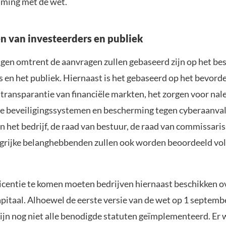
ming met de wet.
 van investeerders en publiek
ingen omtrent de aanvragen zullen gebaseerd zijn op het b
s en het publiek. Hiernaast is het gebaseerd op het bevord
n transparantie van financiële markten, het zorgen voor nal
e beveiligingssystemen en bescherming tegen cyberaanval
 het bedrijf, de raad van bestuur, de raad van commissari
grijke belanghebbenden zullen ook worden beoordeeld vo
icentie te komen moeten bedrijven hiernaast beschikken o
pitaal. Alhoewel de eerste versie van de wet op 1 septem
zijn nog niet alle benodigde statuten geïmplementeerd. Er