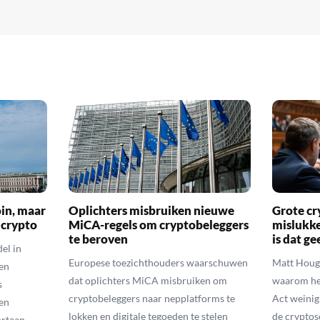
oin, maar
Oplichters misbruiken nieuwe
Grote cr
 crypto
MiCA-regels om cryptobeleggers
mislukke
te beroven
is dat g
el in
Europese toezichthouders waarschuwen
Matt Houga
en
dat oplichters MiCA misbruiken om
waarom he
s
cryptobeleggers naar nepplatforms te
Act weinig
en
lokken en digitale tegoeden te stelen
de cryptos
rtaan.