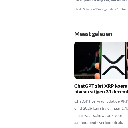
Hidde Scheper
16 uur geleden
2 – 3 mi
Meest gelezen
ChatGPT ziet XRP koers 
niveau stijgen 31 decem
ChatGPT verwacht dat de XRP
eind 2026 kan stijgen naar 1,40
maar waarschuwt ook voor
aanhoudende verkoopdruk.