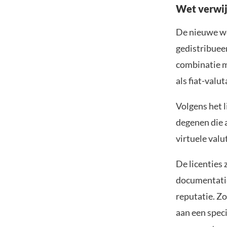
Wet verwij
De nieuwe we
gedistribuee
combinatie me
als fiat-valu
Volgens het 
degenen die a
virtuele valu
De licenties 
documentatie,
reputatie. Zo
aan een spec