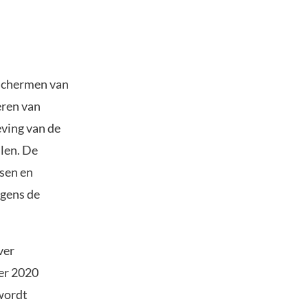
eschermen van
eren van
eving van de
len. De
ssen en
lgens de
ver
ber 2020
 wordt