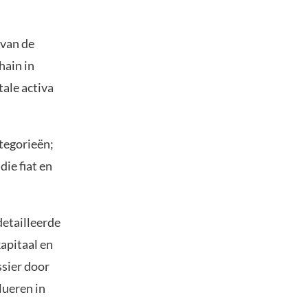
 van de
hain in
tale activa
tegorieën;
die fiat en
detailleerde
kapitaal en
ssier door
lueren in