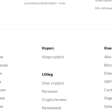
internatio
Leon Markus
30 juli 2026
1 – 3 min
Erik Jufferma
Kopen
Koe
uws
Koop crypto’s
Alle
ieuws
Bitc
ws
Eth
Uitleg
s
XRP
Over crypto’s
euws
Car
Personen
uws
Dog
Crypto termen
uws
Sola
Kennisbank