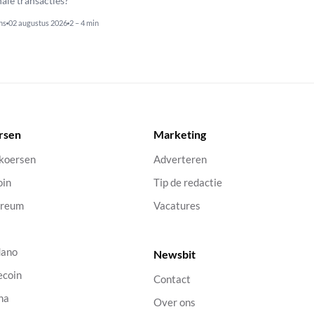
nale transacties?
ns
02 augustus 2026
2 – 4 min
rsen
Marketing
 koersen
Adverteren
oin
Tip de redactie
ereum
Vacatures
dano
Newsbit
ecoin
Contact
na
Over ons