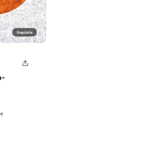
Regulatie
o-
me