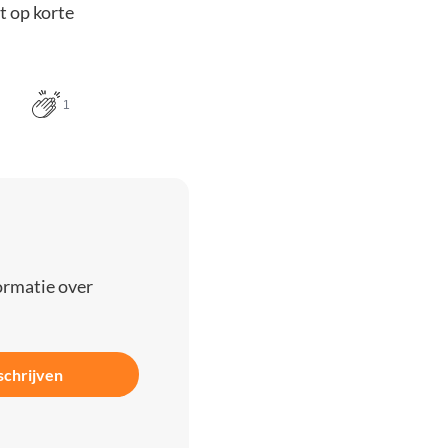
t op korte
1
ormatie over
schrijven