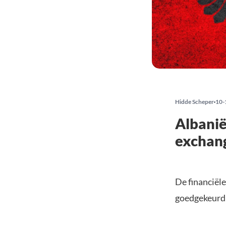
Hidde Scheper
10-
Albanië
exchan
De financiël
goedgekeurd 