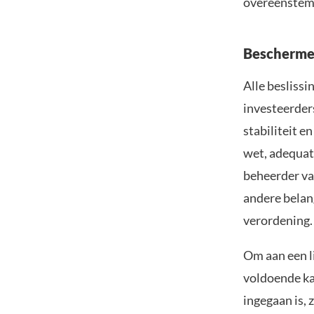
overeenstem
Beschermen
Alle besliss
investeerder
stabiliteit e
wet, adequat
beheerder van
andere belan
verordening.
Om aan een l
voldoende ka
ingegaan is, 