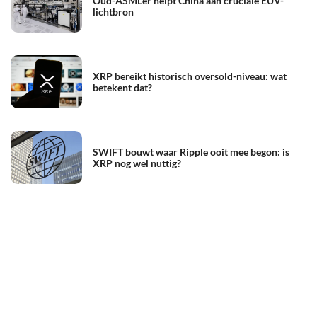
Oud-ASML’er helpt China aan cruciale EUV-
lichtbron
XRP bereikt historisch oversold-niveau: wat
betekent dat?
SWIFT bouwt waar Ripple ooit mee begon: is
XRP nog wel nuttig?