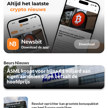
Beurs Nieuws
ASML koopt voor bijna €1 miljard aan
eigen aandelen op en betaalt de
hoofdprijs
Revolut-oprichter kan grootste bonuspakket
van heel Europa opstrijken