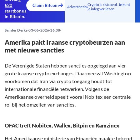
Crypto is risicovol. Je kunt
€20
Claim Bitcoin
Advertentie
je inleg verliezen.
startbonus
in Bitcoin.
Sander Derks
03-06-2026
16:38
Amerika pakt Iraanse cryptobeurzen aan
met nieuwe sancties
De Verenigde Staten hebben sancties opgelegd aan vier
grote Iraanse crypto exchanges. Daarmee wil Washington
voorkomen dat Iran via crypto toegang houdt tot
internationale financiële netwerken. Volgens de
Amerikaanse overheid speelt vooral Nobitex een centrale
rol bij het omzeilen van sancties.
OFAC treft Nobitex, Wallex, Bitpin en Ramzinex
Het Amerikaanse ministerie van Financiën maakte
bekend