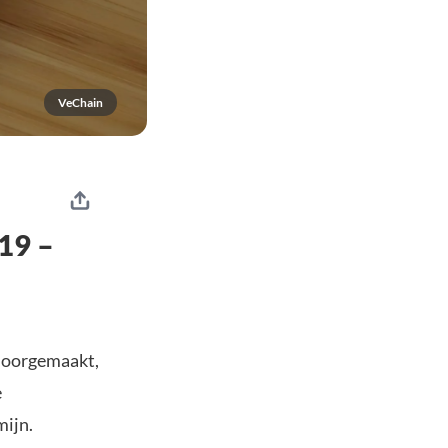
VeChain
,19 –
doorgemaakt,
e
mijn.