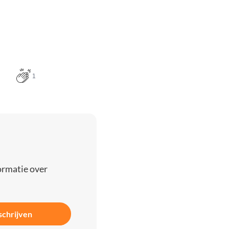
1
ormatie over
schrijven