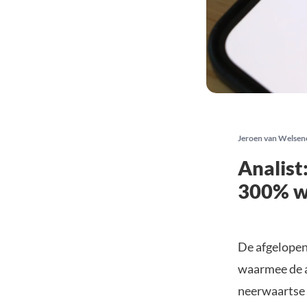
Jeroen van Welsen
Analist
300% wi
De afgelopen
waarmee de a
neerwaartse t