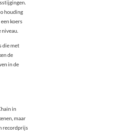
sstijgingen.
to houding
 een koers
 niveau.
s die met
ken de
en in de
Chain in
kenen, maar
n recordprijs