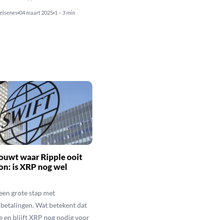
elsenes
04 maart 2025
1 – 3 min
ouwt waar Ripple ooit
n: is XRP nog wel
een grote stap met
betalingen. Wat betekent dat
e en blijft XRP nog nodig voor