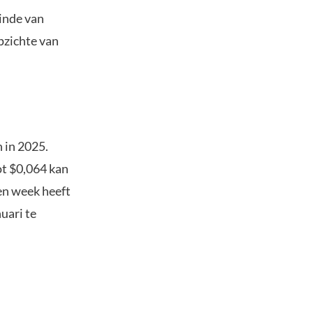
einde van
pzichte van
 in 2025.
ot $0,064 kan
en week heeft
uari te