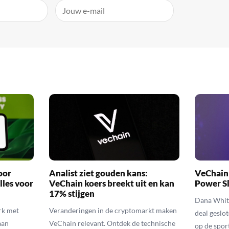
oor
Analist ziet gouden kans:
VeChain 
lles voor
VeChain koers breekt uit en kan
Power Sl
17% stijgen
Dana Whit
rk met
Veranderingen in de cryptomarkt maken
deal geslo
aan
VeChain relevant. Ontdek de technische
op de spor