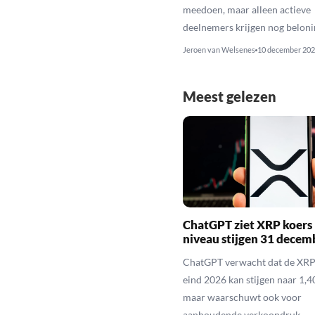
meedoen, maar alleen actieve
deelnemers krijgen nog beloni
Jeroen van Welsenes
10 december 202
Meest gelezen
ChatGPT ziet XRP koers 
niveau stijgen 31 decem
ChatGPT verwacht dat de XRP
eind 2026 kan stijgen naar 1,40
maar waarschuwt ook voor
aanhoudende verkoopdruk.