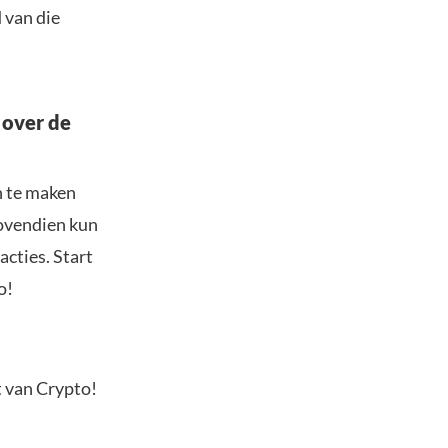
 van die
 over de
n te maken
Bovendien kun
acties. Start
o!
t van Crypto!