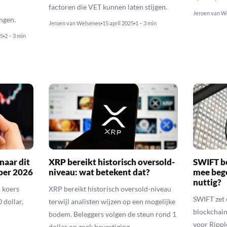
factoren die VET kunnen laten stijgen.
Jeroen van W
ngen.
Jeroen van Welsenes
15 april 2025
1 – 3 min
5
2 – 3 min
naar dit
XRP bereikt historisch oversold-
SWIFT b
ber 2026
niveau: wat betekent dat?
mee bego
nuttig?
 koers
XRP bereikt historisch oversold-niveau
SWIFT zet 
 dollar,
terwijl analisten wijzen op een mogelijke
blockchain
bodem. Beleggers volgen de steun rond 1
voor Rippl
dollar op zoek bevestiging.