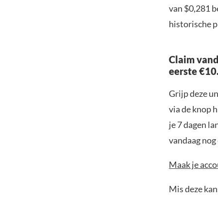
van $0,281 b
historische p
Claim vand
eerste €10
Grijp deze u
via de knop h
je 7 dagen la
vandaag nog e
Maak je accou
Mis deze kans