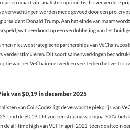
uari en maart zijn analisten optimistisch over verdere prij
ve verwachtingen worden mede gevoed door een pro-cryp
g president Donald Trump. Aan het einde van maart wordt
orspeld, wat neerkomt op een verdubbeling van het huidige
nnen nieuwe strategische partnerships van VeChain, zoal
ers verder stimuleren. Dit soort samenwerkingen benadruk
optie van het VeChain-netwerk en versterken het vertrouw
 Piek van $0,19 in december 2025
nalisten van CoinCodex ligt de verwachte piekprijs van Ve
5 rond de $0,19. Dit zou een stijging van bijna 300% bete
dan de all-time high van VET in april 2021, toen de altcoin ee