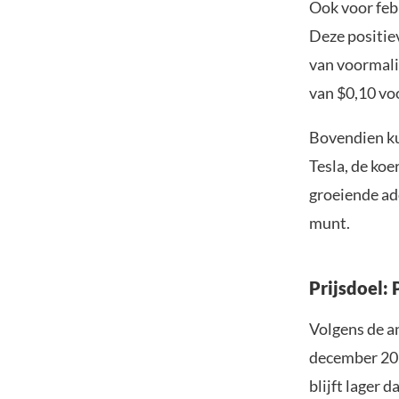
Ook voor febr
Deze positie
van voormali
van $0,10 vo
Bovendien ku
Tesla, de ko
groeiende ad
munt.
Prijsdoel:
Volgens de a
december 202
blijft lager 