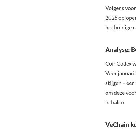
Volgens voor
2025 oplopen
het huidige n
Analyse: B
CoinCodex wi
Voor januari 
stijgen – ee
om deze voors
behalen.
VeChain ko