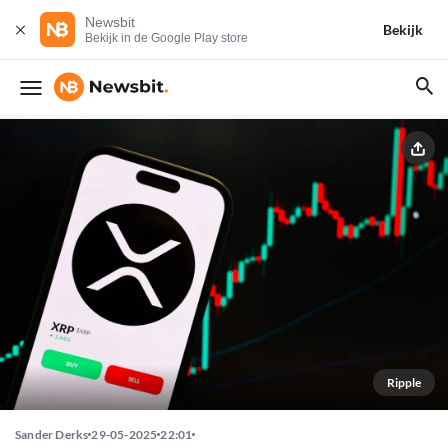
Newsbit
Bekijk
Bekijk in de Google Play store
Ripple
Sander Derks
29-05-2025
22:01