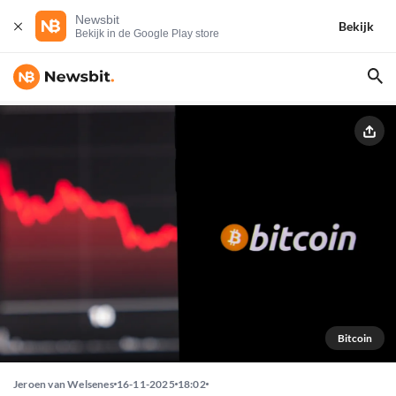
Newsbit
Bekijk
Bekijk in de Google Play store
Bitcoin
Jeroen van Welsenes
16-11-2025
18:02