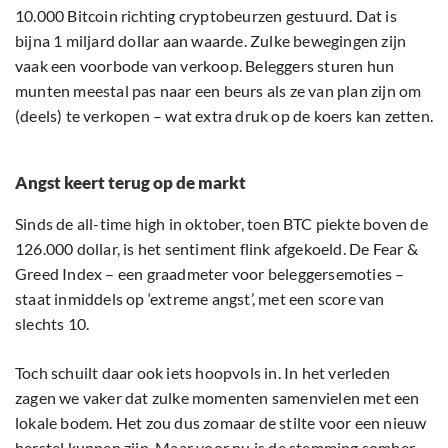
10.000 Bitcoin richting cryptobeurzen gestuurd. Dat is
bijna 1 miljard dollar aan waarde. Zulke bewegingen zijn
vaak een voorbode van verkoop. Beleggers sturen hun
munten meestal pas naar een beurs als ze van plan zijn om
(deels) te verkopen – wat extra druk op de koers kan zetten.
Angst keert terug op de markt
Sinds de all-time high in oktober, toen BTC piekte boven de
126.000 dollar, is het sentiment flink afgekoeld. De Fear &
Greed Index – een graadmeter voor beleggersemoties –
staat inmiddels op ‘extreme angst’, met een score van
slechts 10.
Toch schuilt daar ook iets hoopvols in. In het verleden
zagen we vaker dat zulke momenten samenvielen met een
lokale bodem. Het zou dus zomaar de stilte voor een nieuw
herstel kunnen zijn. Maar voor nu is de stemming somber