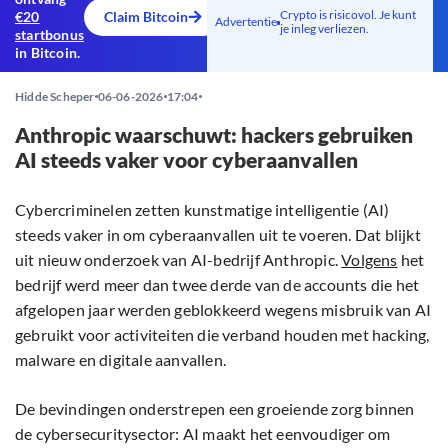
Crypto is risicovol. Je kunt
€20
Claim Bitcoin
Advertentie
je inleg verliezen.
startbonus
in Bitcoin.
Hidde Scheper
06-06-2026
17:04
Anthropic waarschuwt: hackers gebruiken
AI steeds vaker voor cyberaanvallen
Cybercriminelen zetten kunstmatige intelligentie (AI)
steeds vaker in om cyberaanvallen uit te voeren. Dat blijkt
uit nieuw onderzoek van AI-bedrijf Anthropic.
Volgens
het
bedrijf werd meer dan twee derde van de accounts die het
afgelopen jaar werden geblokkeerd wegens misbruik van AI
gebruikt voor activiteiten die verband houden met hacking,
malware en digitale aanvallen.
De bevindingen onderstrepen een groeiende zorg binnen
de cybersecuritysector: AI maakt het eenvoudiger om