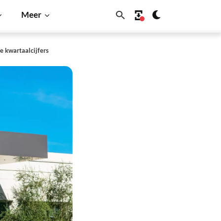
Meer
e kwartaalcijfers