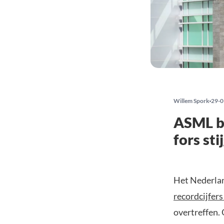
Willem Spork
29-0
ASML b
fors st
Het Nederlan
recordcijfer
overtreffen.