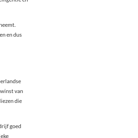
fneemt.
en en dus
derlandse
 winst van
iezen die
rijf goed
ieke