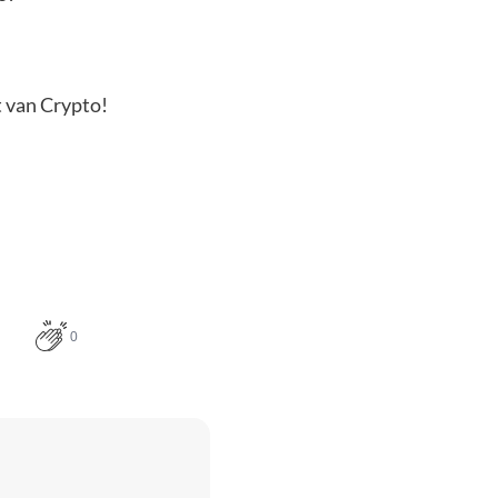
t van Crypto!
0