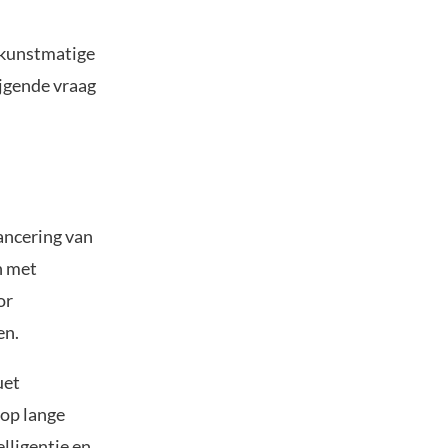
 kunstmatige
ijgende vraag
ancering van
n met
or
en.
uet
 op lange
lligentie en