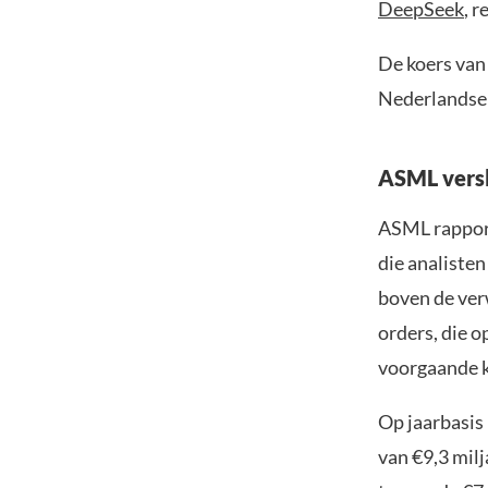
DeepSeek
, 
De koers van
Nederlandse 
ASML vers
ASML rapport
die analiste
boven de ver
orders, die 
voorgaande k
Op jaarbasis
van €9,3 mil