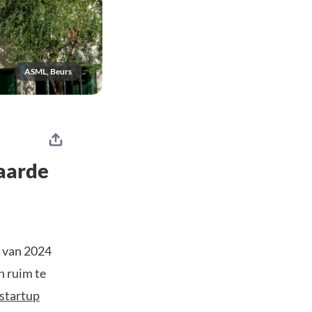
ASML, Beurs
aarde
 van 2024
n ruim te
-startup