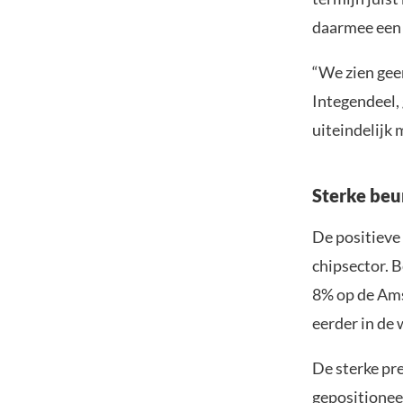
daarmee een 
“We zien gee
Integendeel,
uiteindelijk 
Sterke beu
De positieve
chipsector. 
8% op de Ams
eerder in de
De sterke pr
gepositioneer