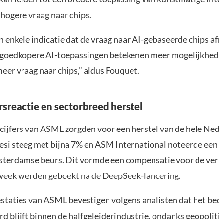
hogere vraag naar chips.
n enkele indicatie dat de vraag naar AI-gebaseerde chips a
 goedkopere AI-toepassingen betekenen meer mogelijkhed
meer vraag naar chips,” aldus Fouquet.
rsreactie en sectorbreed herstel
 cijfers van ASML zorgden voor een herstel van de hele Ne
Besi steeg met bijna 7% en ASM International noteerde een
terdamse beurs. Dit vormde een compensatie voor de verl
 week werden geboekt na de DeepSeek-lancering.
estaties van ASML bevestigen volgens analisten dat het bed
d blijft binnen de halfgeleiderindustrie, ondanks geopolit