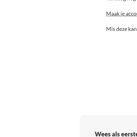
Maak je accou
Mis deze kans
Wees als eerst