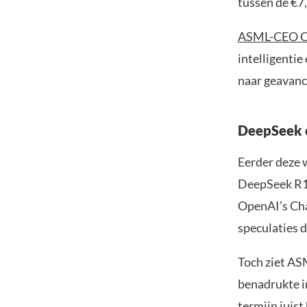
tussen de €7,
ASML-CEO Ch
intelligentie
naar geavanc
DeepSeek e
Eerder deze
DeepSeek R1,
OpenAI’s Cha
speculaties 
Toch ziet AS
benadrukte i
termijn juist