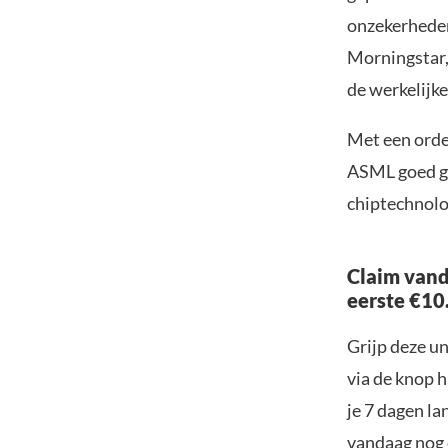
onzekerheden
Morningstar,
de werkelijk
Met een order
ASML goed ge
chiptechnolog
Claim vand
eerste €10
Grijp deze u
via de knop h
je 7 dagen la
vandaag nog e