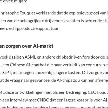
5 en €8 miljard.
ristophe Fouquet verklaarde dat
de explosieve groei van
 een van de belangrijkste drijvende krachten is achter de st
eerde chipproductieapparatuur.
n zorgen over AI-markt
 week
daalden ASML en andere chipbedrijven fors
door de l
 een Chinese AI-chatbot die naar verluidt kan concurrere
tGPT, maar tegen aanzienlijk lagere kosten. Dit zorgde vo
dat de vraag naar geavanceerde AI-chips zou kunnen afnem
ML deze ontwikkelingen niet als een bedreiging. CEO Fouq
n een interview met CNBC dat een lagere kostprijs voor AI
 kan leiden tot een bredere toepassing van kunstmatige inte