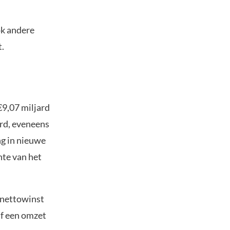
ok andere
.
€9,07 miljard
ard, eveneens
ng in nieuwe
hte van het
 nettowinst
jf een omzet