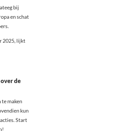
ateeg bij
ropa en schat
ers.
 2025, lijkt
 over de
n te maken
Bovendien kun
acties. Start
o!