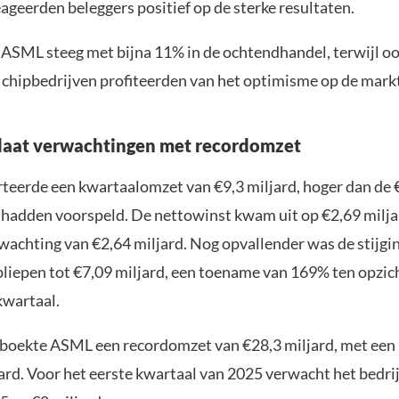
reageerden beleggers positief op de sterke resultaten.
 ASML steeg met bijna 11% in de ochtendhandel, terwijl o
chipbedrijven profiteerden van het optimisme op de markt
laat verwachtingen met recordomzet
eerde een kwartaalomzet van €9,3 miljard, hoger dan de 
n hadden voorspeld. De nettowinst kwam uit op €2,69 milj
wachting van €2,64 miljard. Nog opvallender was de stijgi
opliepen tot €7,09 miljard, een toename van 169% ten opzic
wartaal.
 boekte ASML een recordomzet van €28,3 miljard, met een
jard. Voor het eerste kwartaal van 2025 verwacht het bedri