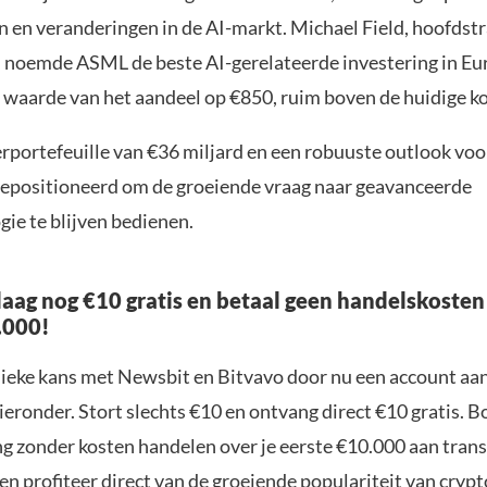
 en veranderingen in de AI-markt. Michael Field, hoofdstr
 noemde ASML de beste AI-gerelateerde investering in Eu
e waarde van het aandeel op €850, ruim boven de huidige ko
portefeuille van €36 miljard en een robuuste outlook voor
positioneerd om de groeiende vraag naar geavanceerde
ie te blijven bedienen.
aag nog €10 gratis en betaal geen handelskosten
.000!
nieke kans met Newsbit en Bitvavo door nu een account aa
ieronder. Stort slechts €10 en ontvang direct €10 gratis. 
ng zonder kosten handelen over je eerste €10.000 aan trans
n profiteer direct van de groeiende populariteit van crypt