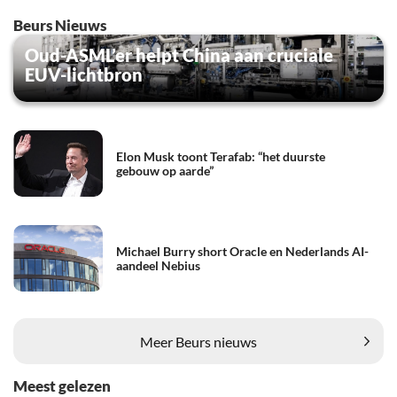
Beurs Nieuws
Oud-ASML’er helpt China aan cruciale
EUV-lichtbron
Elon Musk toont Terafab: “het duurste
gebouw op aarde”
Michael Burry short Oracle en Nederlands AI-
aandeel Nebius
Meer Beurs nieuws
Meest gelezen