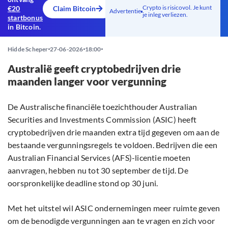
Crypto is risicovol. Je kunt
€20
Claim Bitcoin
Advertentie
je inleg verliezen.
startbonus
in Bitcoin.
Hidde Scheper
27-06-2026
18:00
Australië geeft cryptobedrijven drie
maanden langer voor vergunning
De Australische financiële toezichthouder Australian
Securities and Investments Commission (ASIC) heeft
cryptobedrijven drie maanden extra tijd gegeven om aan de
bestaande vergunningsregels te voldoen. Bedrijven die een
Australian Financial Services (AFS)-licentie moeten
aanvragen, hebben nu tot 30 september de tijd. De
oorspronkelijke deadline stond op 30 juni.
Met het uitstel wil ASIC ondernemingen meer ruimte geven
om de benodigde vergunningen aan te vragen en zich voor