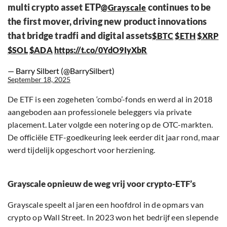
multi crypto asset ETP
continues to be
@Grayscale
the first mover, driving new product innovations
that bridge tradfi and digital assets
$BTC
$ETH
$XRP
$SOL
$ADA
https://t.co/0YdO9IyXbR
— Barry Silbert (@BarrySilbert)
September 18, 2025
De ETF is een zogeheten ‘combo’-fonds en werd al in 2018
aangeboden aan professionele beleggers via private
placement. Later volgde een notering op de OTC-markten.
De officiële ETF-goedkeuring leek eerder dit jaar rond, maar
werd tijdelijk opgeschort voor herziening.
Grayscale opnieuw de weg vrij voor crypto-ETF’s
Grayscale speelt al jaren een hoofdrol in de opmars van
crypto op Wall Street. In 2023 won het bedrijf een slepende