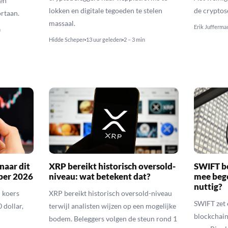
en
lokken en digitale tegoeden te stelen
de cryptos
rtaan.
massaal.
Erik Jufferma
n
Hidde Scheper
13 uur geleden
2 – 3 min
naar dit
XRP bereikt historisch oversold-
SWIFT b
ber 2026
niveau: wat betekent dat?
mee bego
nuttig?
 koers
XRP bereikt historisch oversold-niveau
SWIFT zet 
 dollar,
terwijl analisten wijzen op een mogelijke
blockchain
bodem. Beleggers volgen de steun rond 1