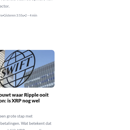
ector.
ns
Gisteren 3:55u
2 – 4 min
ouwt waar Ripple ooit
n: is XRP nog wel
een grote stap met
betalingen. Wat betekent dat