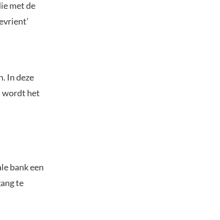
die met de
evrient’
. In deze
n wordt het
ale bank een
ang te