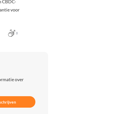
van CBDC-
antie voor
0
ormatie over
schrijven