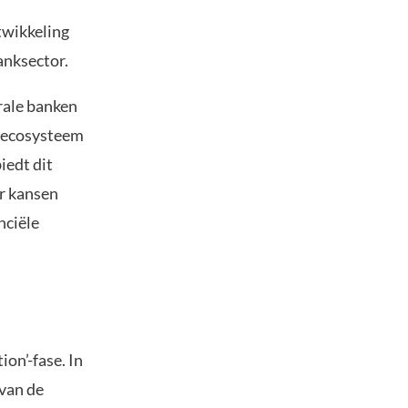
twikkeling
anksector.
rale banken
e ecosysteem
iedt dit
er kansen
nciële
ion’-fase. In
 van de