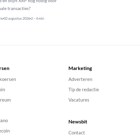
e en blijft XRP nog nodig voor
nale transacties?
ns
02 augustus 2026
2 – 4 min
rsen
Marketing
 koersen
Adverteren
oin
Tip de redactie
ereum
Vacatures
dano
Newsbit
ecoin
Contact