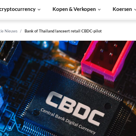
cryptocurrency
Kopen & Verkopen
Koersen
tie Nieuws
Bank of Thailand lanceert retail CBDC-pilot