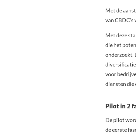
Met de aanst
van CBDC’s v
Met deze sta
die het pote
onderzoekt. 
diversificati
voor bedrijve
diensten die 
Pilot in 2 f
De pilot word
de eerste fas