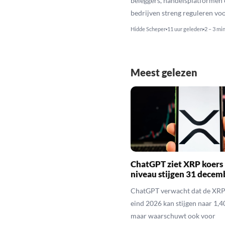
beleggers, handelsplatformen 
bedrijven streng reguleren voo
Hidde Scheper
11 uur geleden
2 – 3 mi
Meest gelezen
ChatGPT ziet XRP koers 
niveau stijgen 31 decem
ChatGPT verwacht dat de XRP
eind 2026 kan stijgen naar 1,40
maar waarschuwt ook voor