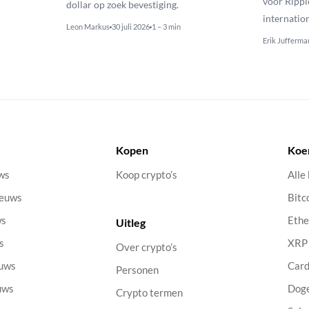
voor Rippl
dollar op zoek bevestiging.
internatio
Leon Markus
30 juli 2026
1 – 3 min
Erik Jufferma
Kopen
Koe
uws
Koop crypto’s
Alle
ieuws
Bitc
ws
Eth
Uitleg
s
XRP
Over crypto’s
euws
Car
Personen
uws
Dog
Crypto termen