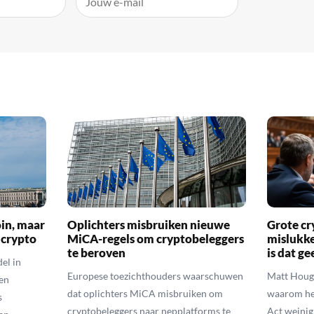
oin, maar
Oplichters misbruiken nieuwe
Grote cr
 crypto
MiCA-regels om cryptobeleggers
mislukke
te beroven
is dat g
el in
Europese toezichthouders waarschuwen
Matt Houga
en
dat oplichters MiCA misbruiken om
waarom he
s
cryptobeleggers naar nepplatforms te
Act weinig