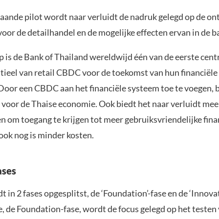
aande pilot wordt naar verluidt de nadruk gelegd op de on
oor de detailhandel en de mogelijke effecten ervan in de b
p is de Bank of Thailand wereldwijd één van de eerste cent
ntieel van retail CBDC voor de toekomst van hun financiël
Door een CBDC aan het financiële systeem toe te voegen, b
e voor de Thaise economie. Ook biedt het naar verluidt me
n om toegang te krijgen tot meer gebruiksvriendelijke fina
ook nog is minder kosten.
ases
t in 2 fases opgesplitst, de ‘Foundation’-fase en de ‘Innovat
e, de Foundation-fase, wordt de focus gelegd op het testen