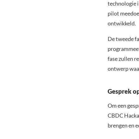
technologie i
pilot meedoe
ontwikkeld.
De tweede fas
programmeer
fase zullen 
ontwerp waar
Gesprek op
Om een gespr
CBDC Hackat
brengen en e