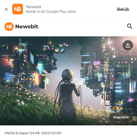
Newsbit
Bekijk
Bekijk in de Google Play store
Regulatie
Hidde Scheper
24-08-2022
14:30