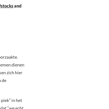
#stocks
and
oorzaakte.
blemen dienen
sen zich hier
n de
 piek” in het
 dat “we echt