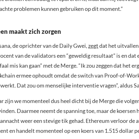
achte problemen kunnen gebruiken op dit moment.”
een maakt zich zorgen
ana, de oprichter van de Daily Gwei,
zegt
dat het uitvallen
rocent van de validators een “geweldig resultaat” is en dat e
faal mis kan gaan” met de Merge. “Ik zou zeggen dat het er
ockchain ermee ophoudt omdat de switch van Proof-of-Work
 werkt. Dat zou om menselijke interventie vragen”, aldus S
aar zijn we momenteel dus heel dicht bij de Merge die volg
vinden. Daarmee neemt de spanning toe, maar de koersen h
annacht weer een stevige tik gehad. Ethereum verloor de 
cent en handelt momenteel op een koers van 1.515 dollar p