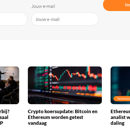
In
Jouw e-mail
Technisc
rbij?
Crypto koersupdate: Bitcoin en
Ethereum
saal
Ethereum worden getest
analist 
RP
vandaag
daling