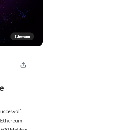
Ethereum
e
uccesvol’
r Ethereum.
 600 blokken.