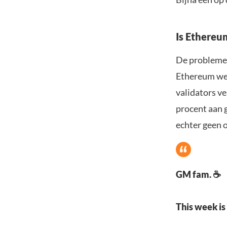
Is Ethereu
De problemen 
Ethereum wel 
validators v
procent aan 
echter geen 
GM fam. ☕️
This week is