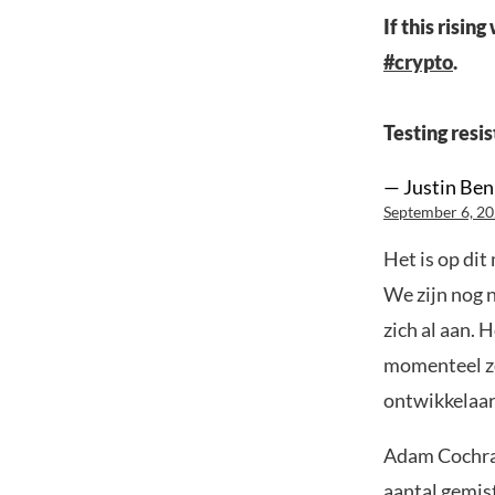
If this risi
#crypto
.
Testing resi
— Justin Be
September 6, 2
Het is op di
We zijn nog 
zich al aan. H
momenteel zo
ontwikkelaar
Adam Cochra
aantal gemis