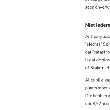
geen onverw
Niet ieder
Anthony Sass
“slechts” 5 p
dat “catastro
is dat de bl
of-Stake niet
Alles bij elk
plaats moet 
Die hebben v
uur 8,52 pro