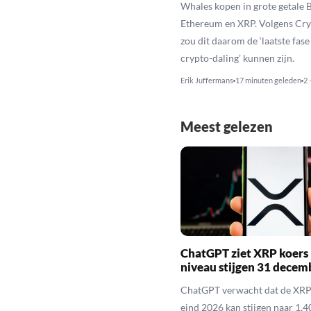
Whales kopen in grote getale B
Ethereum en XRP. Volgens Cr
zou dit daarom de ‘laatste fase
crypto-daling’ kunnen zijn.
Erik Juffermans
17 minuten geleden
2 
Meest gelezen
ChatGPT ziet XRP koers 
niveau stijgen 31 decem
ChatGPT verwacht dat de XRP
eind 2026 kan stijgen naar 1,40