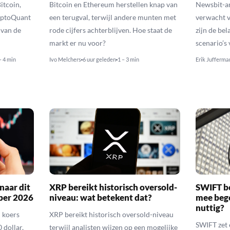
itcoin,
Bitcoin en Ethereum herstellen knap van
Newsbit-an
yptoQuant
een terugval, terwijl andere munten met
verwacht v
 van de
rode cijfers achterblijven. Hoe staat de
zijn de be
markt er nu voor?
scenario’s
– 4 min
Ivo Melchers
6 uur geleden
1 – 3 min
Erik Jufferma
naar dit
XRP bereikt historisch oversold-
SWIFT b
ber 2026
niveau: wat betekent dat?
mee bego
nuttig?
 koers
XRP bereikt historisch oversold-niveau
SWIFT zet 
 dollar,
terwijl analisten wijzen op een mogelijke