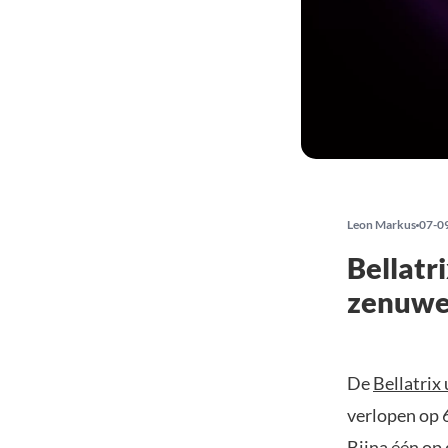
Leon Markus
07-0
Bellatr
zenuwe
De
Bellatrix
verlopen op 
Bijna één op