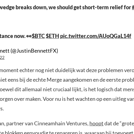
ng wedge breaks down, we should get short-term relief for
stance now. 👀
$BTC
$ETH
pic.twitter.com/AUoQGaL14f
nnett (@JustinBennettFX)
022
t moment echter nog niet duidelijk wat deze problemen ver
niet eens bij de echte Merge aangekomen en de eerste pro
oewel dit allemaal niet cruciaal lijkt, is het logisch dat men
rgen over maken. Voor nu is het wachten op een uitleg va
s.
n, partner van Cinneamhain Ventures,
hoopt
dat de “grote
te blokken eenvoudig te repareren is, waaraan hij toevoegt