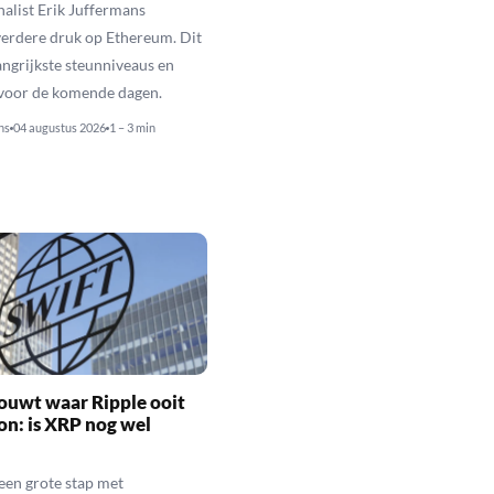
alist Erik Juffermans
erdere druk op Ethereum. Dit
langrijkste steunniveaus en
 voor de komende dagen.
ns
04 augustus 2026
1 – 3 min
ouwt waar Ripple ooit
n: is XRP nog wel
een grote stap met