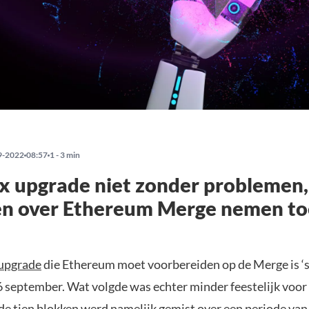
9-2022
08:57
1 - 3 min
ix upgrade niet zonder problemen,
n over Ethereum Merge nemen to
 upgrade
die Ethereum moet voorbereiden op de Merge is ‘s
6 september. Wat volgde was echter minder feestelijk voo
 de tien blokken werd namelijk gemist over een periode van