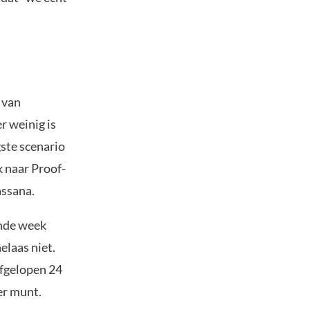
 van
r weinig is
gste scenario
 naar Proof-
assana.
ende week
elaas niet.
afgelopen 24
er munt.