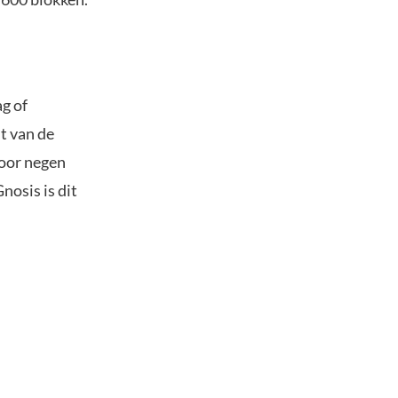
ag of
t van de
voor negen
osis is dit