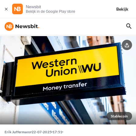
Newsbit
Bekijk
Bekijk in de Google Play store
Stablecoin
Erik Juffermans
22-07-2025
17:51