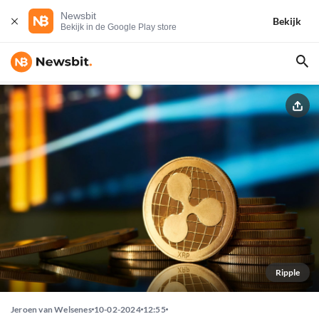
Newsbit
Bekijk
Bekijk in de Google Play store
Ripple
Jeroen van Welsenes
10-02-2024
12:55