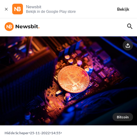
Newsbit
Bekijk
Bekijk in de Google Play store
Bitcoin
Hidde Scheper
25-11-2022
14:55