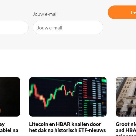
In
Jouw e-mail
ay
Litecoin en HBAR knallen door
Groot ni
abiel na
het dak na historisch ETF-nieuws
and HBA