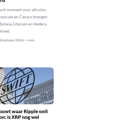
erd
isch moment voor altcoins.
rayscale en Canary brengen
Solana, Litecoin en Hedera
treet.
28 oktober 2025
2 – 4 min
ouwt waar Ripple ooit
n: is XRP nog wel