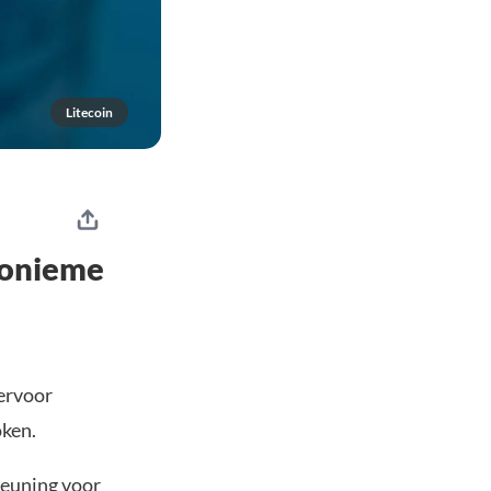
Litecoin
nonieme
 ervoor
oken.
teuning voor