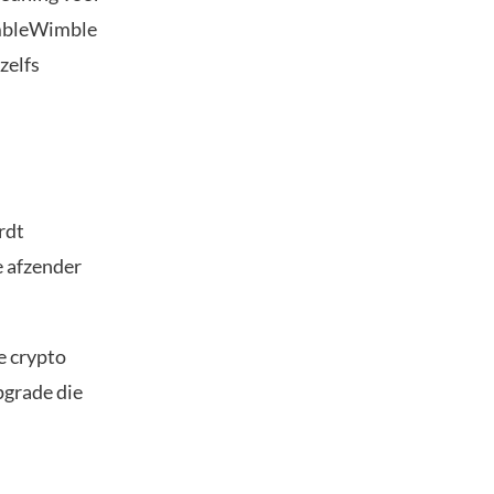
imbleWimble
zelfs
rdt
e afzender
e crypto
pgrade die