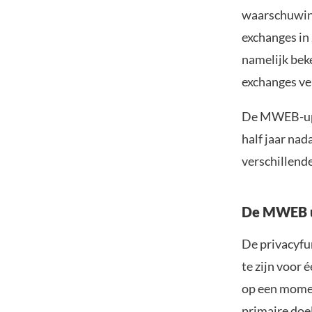
waarschuwing
exchanges in 
namelijk bek
exchanges ve
De MWEB-upgra
half jaar na
verschillend
De MWEB up
De privacyfun
te zijn voor
op een momen
primaire doe