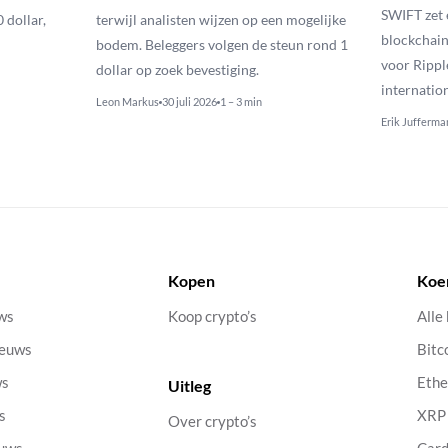
SWIFT zet 
 dollar,
terwijl analisten wijzen op een mogelijke
blockchain
bodem. Beleggers volgen de steun rond 1
voor Rippl
dollar op zoek bevestiging.
internatio
Leon Markus
30 juli 2026
1 – 3 min
Erik Jufferma
Kopen
Koe
uws
Koop crypto’s
Alle
ieuws
Bitc
ws
Eth
Uitleg
s
XRP
Over crypto’s