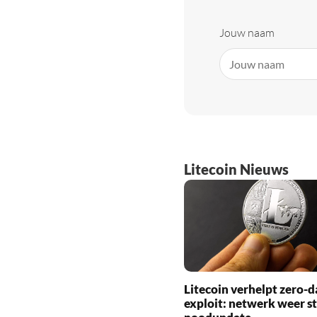
Jouw naam
Litecoin Nieuws
Litecoin verhelpt zero-d
exploit: netwerk weer st