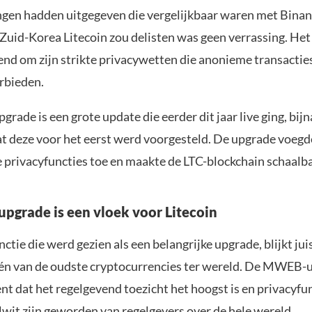
en hadden uitgegeven die vergelijkbaar waren met Binan
Zuid-Korea Litecoin zou delisten was geen verrassing. Het
end om zijn strikte privacywetten die anonieme transactie
rbieden.
de is een grote update die eerder dit jaar live ging, bij
dat deze voor het eerst werd voorgesteld. De upgrade voegd
e privacyfuncties toe en maakte de LTC-blockchain schaalb
grade is een vloek voor Litecoin
ctie die werd gezien als een belangrijke upgrade, blijkt jui
 één van de oudste cryptocurrencies ter wereld. De MWEB
t dat het regelgevend toezicht het hoogst is en privacyfun
lwit zijn geworden van regelgevers over de hele wereld.