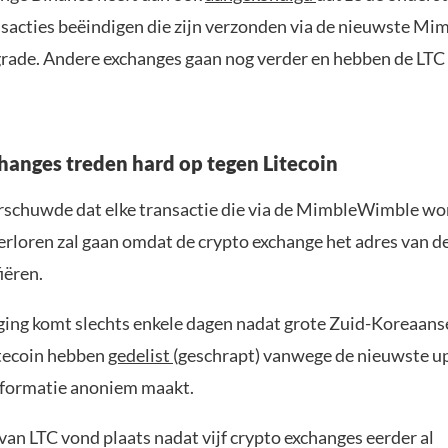
nsacties beëindigen die zijn verzonden via de nieuwste M
de. Andere exchanges gaan nog verder en hebben de LTC 
hanges treden hard op tegen Litecoin
schuwde dat elke transactie die via de MimbleWimble wo
erloren zal gaan omdat de crypto exchange het adres van d
iëren.
ing komt slechts enkele dagen nadat grote Zuid-Koreaans
tecoin hebben
gedelist
(geschrapt) vanwege de nieuwste u
nformatie anoniem maakt.
van LTC vond plaats nadat vijf crypto exchanges eerder al