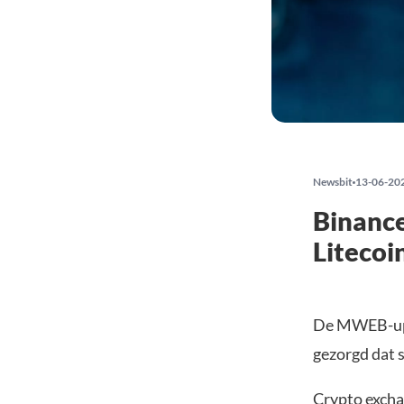
Newsbit
13-06-20
Binance
Litecoi
De MWEB-up
gezorgd dat 
Crypto excha