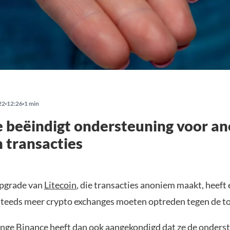
22
12:26
1 min
 beëindigt ondersteuning voor a
n transacties
grade van
Litecoin
, die transacties anoniem maakt, heeft
steeds meer crypto exchanges moeten optreden tegen de t
nge Binance heeft dan ook
aangekondigd
dat ze de onders