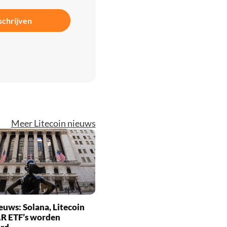
schrijven
Meer Litecoin nieuws
euws: Solana, Litecoin
R ETF’s worden