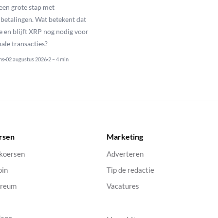
een grote stap met
betalingen. Wat betekent dat
e en blijft XRP nog nodig voor
nale transacties?
ns
02 augustus 2026
2 – 4 min
rsen
Marketing
 koersen
Adverteren
oin
Tip de redactie
ereum
Vacatures