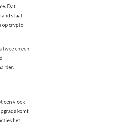
ce. Dat
 land staat
s op crypto
na twee en een
e
aarder.
st een vloek
-upgrade komt
cties het