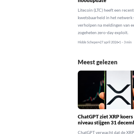
noodupdate
Litecoin (LTC) heeft een recent
kwetsbaarheid in het netwerk 
verholpen na meldingen van e
zogeheten zero-day exploit.
Hidde Scheper
27 april 2026
1 – 3 min
Meest gelezen
ChatGPT ziet XRP koers 
niveau stijgen 31 decem
ChatGPT verwacht dat de XRP