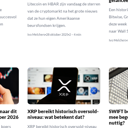
gelance
Litecoin en HBAR zijn vandaag de sterren
e
Een histor
van de cryptomarkt na het grote nieuws
succesvol
Bitwise, G
dat ze hun eigen Amerikaanse
en
deze week 
beursfondsen krijgen.
naar Wall S
Ivo Melchers
28 oktober 2025
2 – 4 min
Ivo Melchers
naar dit
XRP bereikt historisch oversold-
SWIFT b
ber 2026
niveau: wat betekent dat?
mee bego
nuttig?
 koers
XRP bereikt historisch oversold-niveau