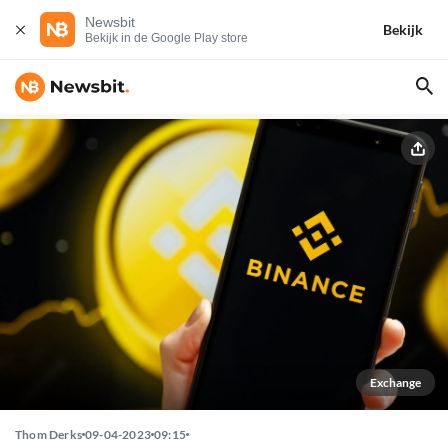
Newsbit
Bekijk
Bekijk in de Google Play store
Exchange
Thom Derks
09-04-2023
09:15