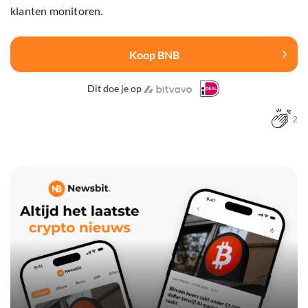
klanten monitoren.
Koop BNB
Dit doe je op
2