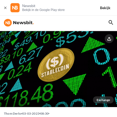
Newsbit
Bekijk
Bekijk in de Google Play store
Exchange
Thom Derks
03-03-2023
08:30