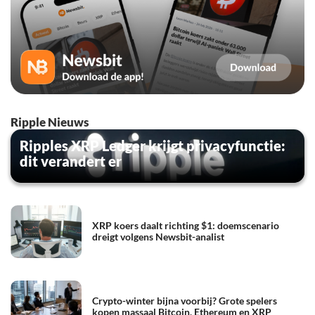
Ripple Nieuws
Ripples XRP Ledger krijgt privacyfunctie:
dit verandert er
XRP koers daalt richting $1: doemscenario
dreigt volgens Newsbit-analist
Crypto-winter bijna voorbij? Grote spelers
kopen massaal Bitcoin, Ethereum en XRP