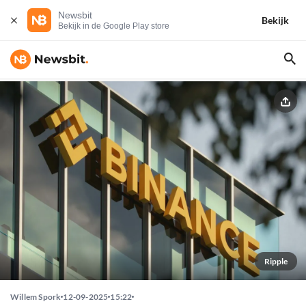
Newsbit
Bekijk
Bekijk in de Google Play store
Ripple
Willem Spork
12-09-2025
15:22