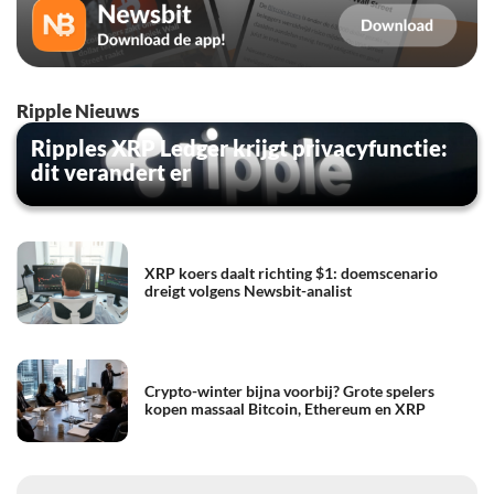
Ripple Nieuws
Ripples XRP Ledger krijgt privacyfunctie:
dit verandert er
XRP koers daalt richting $1: doemscenario
dreigt volgens Newsbit-analist
Crypto-winter bijna voorbij? Grote spelers
kopen massaal Bitcoin, Ethereum en XRP