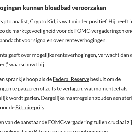
hogingen kunnen bloedbad veroorzaken
ypto analist, Crypto Kid, is wat minder positief. Hij heeft 
eo de marktgevoeligheid voor de FOMC-vergaderingen ond
 aandacht voor signalen over renteverhogingen.
ints geeft over mogelijke renteverhogingen, verwacht dan 
en,” waarschuwt hij.
een sprankje hoop als de
Federal Reserve
besluit om de
ngen te pauzeren of zelfs te verlagen, wat momenteel als
lijk wordt gezien. Dergelijke maatregelen zouden een ster
voor de
Bitcoin-prijs
.
n van de aanstaande FOMC-vergadering zullen cruciaal zij
n toekomst van Bitcoin en andere cryptomunten.