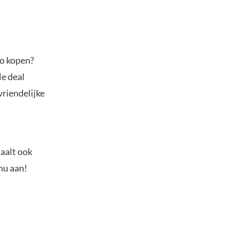
to kopen?
le deal
vriendelijke
.
taalt ook
nu aan!