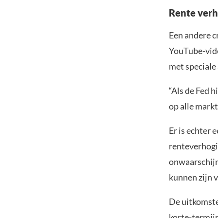
Rente ver
Een andere cr
YouTube-vid
met speciale
“Als de Fed h
op alle markt
Er is echter 
renteverhogi
onwaarschijn
kunnen zijn 
De uitkomste
korte-termij