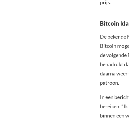
prijs.
Bitcoin kla
De bekende N
Bitcoin mogel
de volgende 
benadrukt da
daarna weer t
patroon.
In een berich
bereiken: “I
binnen een w