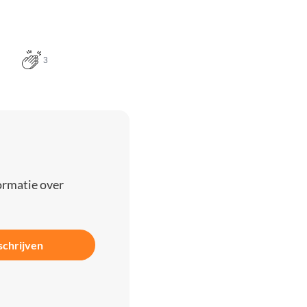
3
ormatie over
schrijven