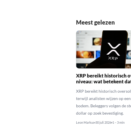
Meest gelezen
XRP bereikt historisch o
niveau: wat betekent da
XRP bereikt historisch overso
terwijl analisten wijzen op ee
bodem. Beleggers volgen de st
dollar op zoek bevestiging.
Leon Markus
30 juli 2026
1 – 3 min