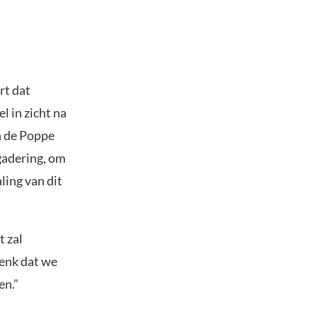
rt dat
l in zicht na
n de Poppe
gadering, om
ling van dit
t zal
denk dat we
en.”