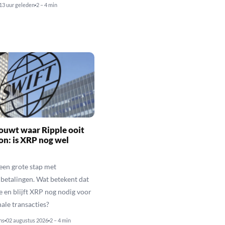
13 uur geleden
2 – 4 min
ouwt waar Ripple ooit
n: is XRP nog wel
een grote stap met
betalingen. Wat betekent dat
e en blijft XRP nog nodig voor
nale transacties?
ns
02 augustus 2026
2 – 4 min