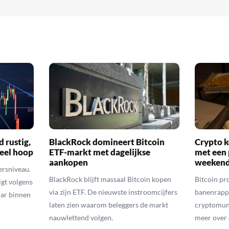
d rustig,
BlackRock domineert Bitcoin
Crypto k
veel hoop
ETF-markt met dagelijkse
met een 
aankopen
weekend
ersniveau.
BlackRock blijft massaal Bitcoin kopen
Bitcoin pro
igt volgens
via zijn ETF. De nieuwste instroomcijfers
banenrappo
lar binnen
laten zien waarom beleggers de markt
cryptomunt
nauwlettend volgen.
meer over 