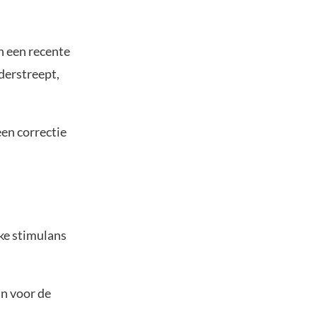
in een recente
erstreept,
een correctie
ke stimulans
n voor de