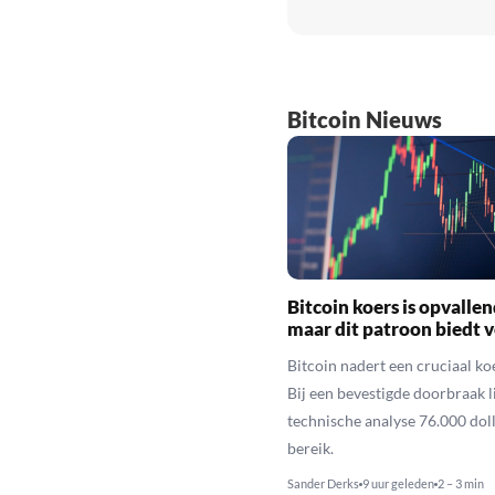
Bitcoin Nieuws
Bitcoin koers is opvallen
maar dit patroon biedt 
Bitcoin nadert een cruciaal ko
Bij een bevestigde doorbraak l
technische analyse 76.000 dol
bereik.
Sander Derks
9 uur geleden
2 – 3 min