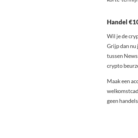
Handel €10
Wil je de cr
Grijp dan nu 
tussen Newsb
crypto beurze
Maak een acc
welkomstcadea
geen handelsk