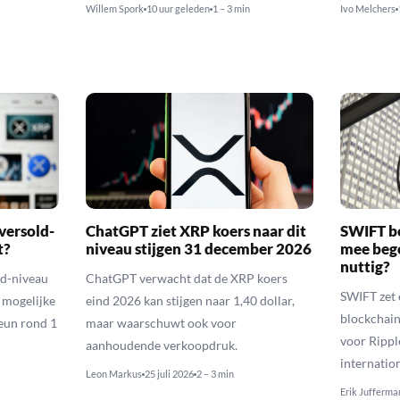
Willem Spork
10 uur geleden
1 – 3 min
Ivo Melchers
versold-
ChatGPT ziet XRP koers naar dit
SWIFT b
t?
niveau stijgen 31 december 2026
mee bego
nuttig?
ld-niveau
ChatGPT verwacht dat de XRP koers
SWIFT zet 
n mogelijke
eind 2026 kan stijgen naar 1,40 dollar,
blockchain
eun rond 1
maar waarschuwt ook voor
voor Rippl
aanhoudende verkoopdruk.
internatio
Leon Markus
25 juli 2026
2 – 3 min
Erik Jufferma