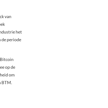
ck van
eek
ndustrie het
n de periode
Bitcoin
ree op de
kheid om
ia BTM.