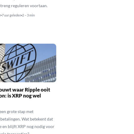
streng reguleren voortaan.
r
7 uur geleden
2 – 3 min
ouwt waar Ripple ooit
n: is XRP nog wel
een grote stap met
betalingen. Wat betekent dat
e en blijft XRP nog nodig voor
nale transacties?