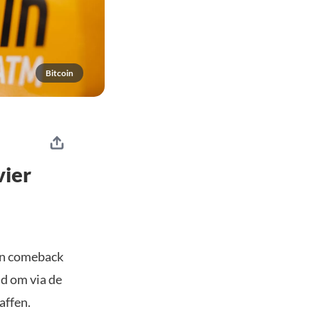
Bitcoin
vier
un comeback
id om via de
affen.