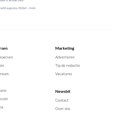
ns
02 augustus 2026
2 – 4 min
rsen
Marketing
 koersen
Adverteren
oin
Tip de redactie
ereum
Vacatures
dano
Newsbit
ecoin
Contact
na
Over ons