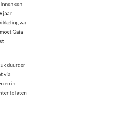
Binnen een
e jaar
wikkeling van
j moet Gaia
st
stuk duurder
t via
n en in
ter te laten