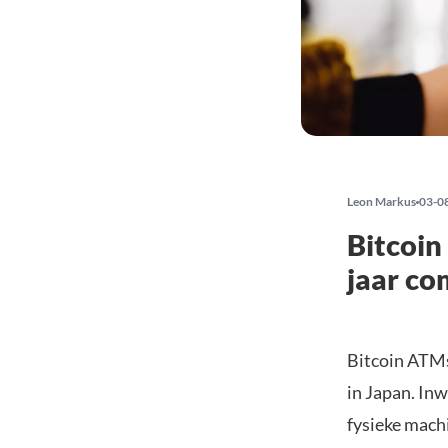
Leon Markus
03-0
Bitcoin
jaar co
Bitcoin ATMs
in Japan. Inw
fysieke mach