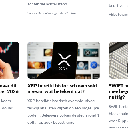
achter die achterstand.
bedrijven 
Sander Derks
5 uur geleden
2 – 4 min
Hidde Schepe
naar dit
XRP bereikt historisch oversold-
SWIFT b
ber 2026
niveau: wat betekent dat?
mee bego
nuttig?
 koers
XRP bereikt historisch oversold-niveau
SWIFT zet 
 dollar,
terwijl analisten wijzen op een mogelijke
blockchain
bodem. Beleggers volgen de steun rond 1
voor Rippl
dollar op zoek bevestiging.
internatio