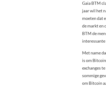
Gaia BTM cla
jaar wil het 
moeten dat er
de markt en d
BTM de mense
interessante
Met name dat 
is om Bitcoi
exchanges te
sommige geva
om Bitcoin aa