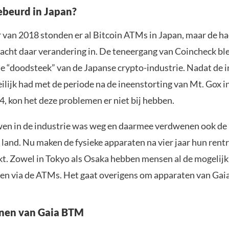
gebeurd in Japan?
r van 2018 stonden er al Bitcoin ATMs in Japan, maar de ha
acht daar verandering in. De teneergang van Coincheck bl
de “doodsteek” van de Japanse crypto-industrie. Nadat de i
ilijk had met de periode na de ineenstorting van Mt. Gox i
, kon het deze problemen er niet bij hebben.
en in de industrie was weg en daarmee verdwenen ook de 
land. Nu maken de fysieke apparaten na vier jaar hun rent
t. Zowel in Tokyo als Osaka hebben mensen al de mogelij
pen via de ATMs. Het gaat overigens om apparaten van Ga
nnen van Gaia BTM