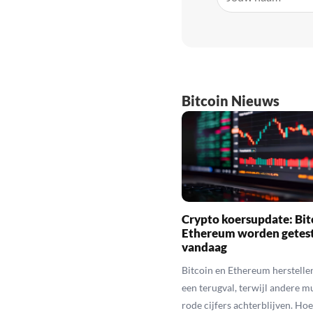
Bitcoin Nieuws
Crypto koersupdate: Bit
Ethereum worden getes
vandaag
Bitcoin en Ethereum herstelle
een terugval, terwijl andere 
rode cijfers achterblijven. Hoe