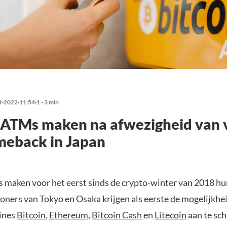
8-2022
11:54
1 - 3 min
 ATMs maken na afwezigheid van 
meback in Japan
 maken voor het eerst sinds de crypto-winter van 2018 h
oners van Tokyo en Osaka krijgen als eerste de mogelijkhe
ines
Bitcoin
,
Ethereum
,
Bitcoin Cash
en
Litecoin
aan te sch