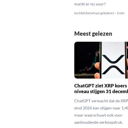
markt er nu voor?
Ivo Melchers
4 uur geleden
1 – 3 min
Meest gelezen
ChatGPT ziet XRP koers 
niveau stijgen 31 decem
ChatGPT verwacht dat de XRP
eind 2026 kan stijgen naar 1,40
maar waarschuwt ook voor
aanhoudende verkoopdruk.