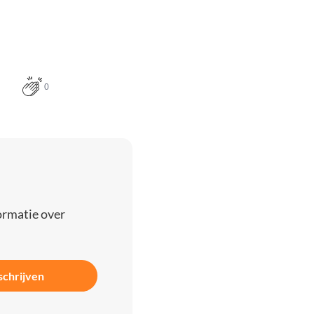
0
ormatie over
schrijven