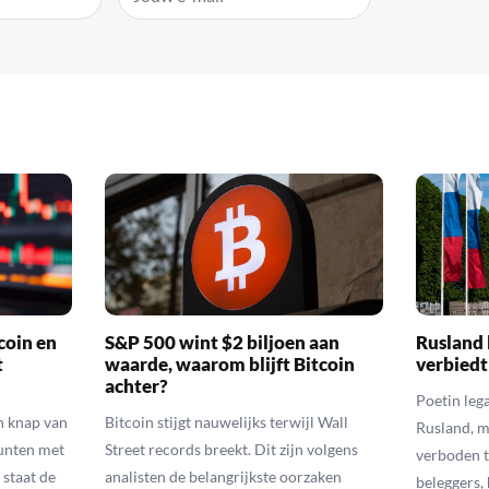
coin en
S&P 500 wint $2 biljoen aan
Rusland 
t
waarde, waarom blijft Bitcoin
verbiedt
achter?
Poetin leg
n knap van
Bitcoin stijgt nauwelijks terwijl Wall
Rusland, m
munten met
Street records breekt. Dit zijn volgens
verboden t
 staat de
analisten de belangrijkste oorzaken
beleggers,