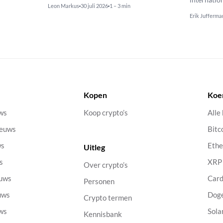
Leon Markus
30 juli 2026
1 – 3 min
Erik Jufferma
Kopen
Koe
uws
Koop crypto’s
Alle
ieuws
Bitc
ws
Eth
Uitleg
s
XRP
Over crypto’s
euws
Car
Personen
uws
Dog
Crypto termen
uws
Sola
Kennisbank