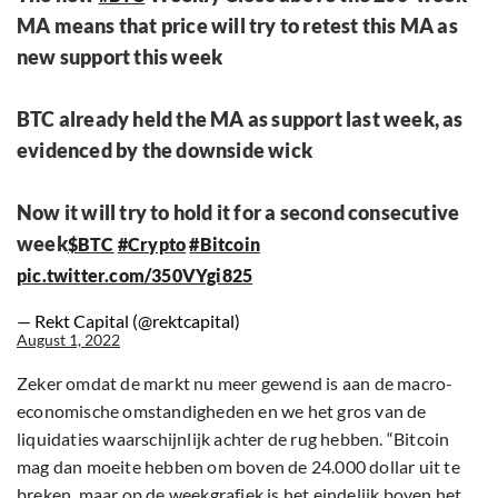
MA means that price will try to retest this MA as
new support this week
BTC already held the MA as support last week, as
evidenced by the downside wick
Now it will try to hold it for a second consecutive
week
$BTC
#Crypto
#Bitcoin
pic.twitter.com/350VYgi825
— Rekt Capital (@rektcapital)
August 1, 2022
Zeker omdat de markt nu meer gewend is aan de macro-
economische omstandigheden en we het gros van de
liquidaties waarschijnlijk achter de rug hebben. “Bitcoin
mag dan moeite hebben om boven de 24.000 dollar uit te
breken, maar op de weekgrafiek is het eindelijk boven het