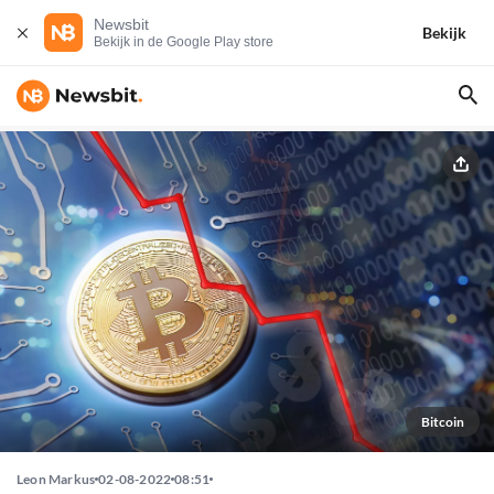
Newsbit
Bekijk
Bekijk in de Google Play store
Bitcoin
Leon Markus
02-08-2022
08:51