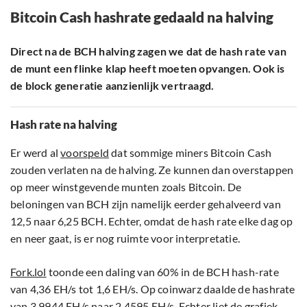
Bitcoin Cash hashrate gedaald na halving
Direct na de BCH halving zagen we dat de hash rate van
de munt een flinke klap heeft moeten opvangen. Ook is
de block generatie aanzienlijk vertraagd.
Hash rate na halving
Er werd al
voorspeld
dat sommige miners Bitcoin Cash
zouden verlaten na de halving. Ze kunnen dan overstappen
op meer winstgevende munten zoals Bitcoin. De
beloningen van BCH zijn namelijk eerder gehalveerd van
12,5 naar 6,25 BCH. Echter, omdat de hash rate elke dag op
en neer gaat, is er nog ruimte voor interpretatie.
Fork.lol
toonde een daling van 60% in de BCH hash-rate
van 4,36 EH/s tot 1,6 EH/s. Op coinwarz daalde de hashrate
van 3.9944 EH/s naar 2.4595 EH/s. Echter liet de grafiek