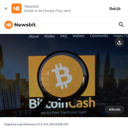
Newsbit
Bekijk
Bekijk in de Google Play store
Altcoin
Daphne van Helvoort
11-04-2020
08:50