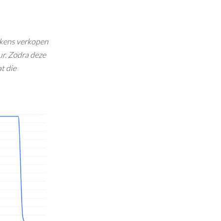
okens verkopen
r. Zodra deze
t die