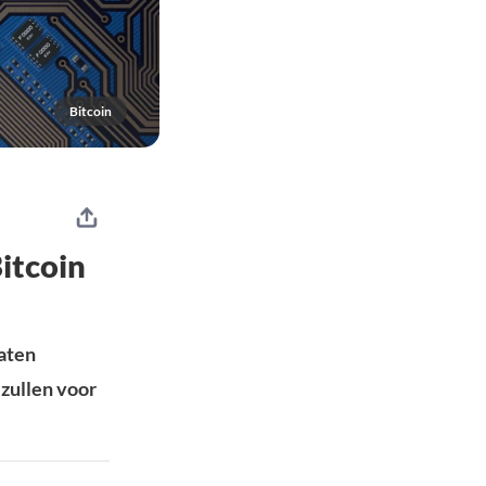
Bitcoin
itcoin
raten
 zullen voor