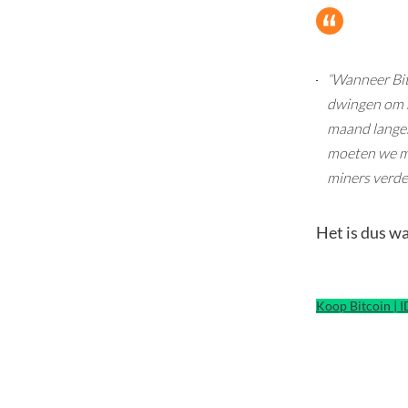
“Wanneer Bit
dwingen om n
maand langer
moeten we mo
miners verde
Het is dus w
Koop Bitcoin | 