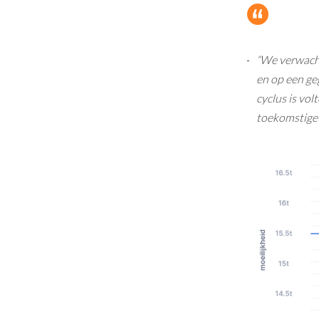
“We verwacht
en op een ge
cyclus is vo
toekomstige 