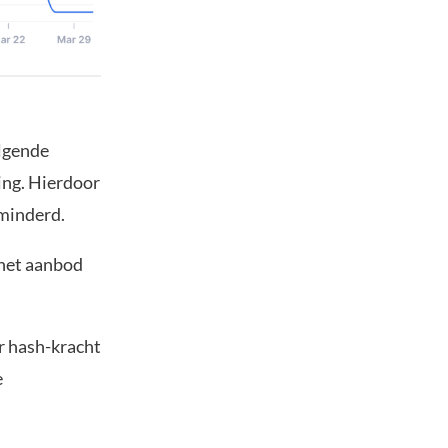
olgende
ing. Hierdoor
minderd.
t het aanbod
r hash-kracht
e