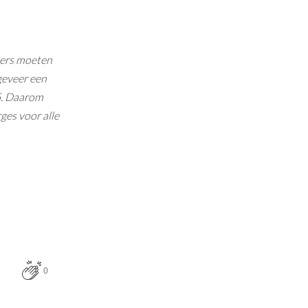
ners moeten
geveer een
25. Daarom
ges voor alle
0