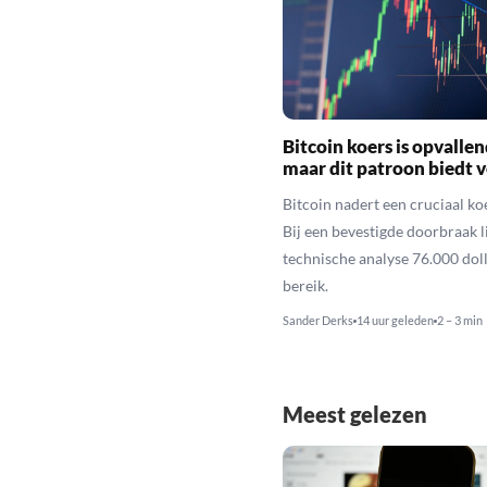
Bitcoin koers is opvallen
maar dit patroon biedt 
Bitcoin nadert een cruciaal ko
Bij een bevestigde doorbraak l
technische analyse 76.000 dol
bereik.
Sander Derks
14 uur geleden
2 – 3 min
Meest gelezen