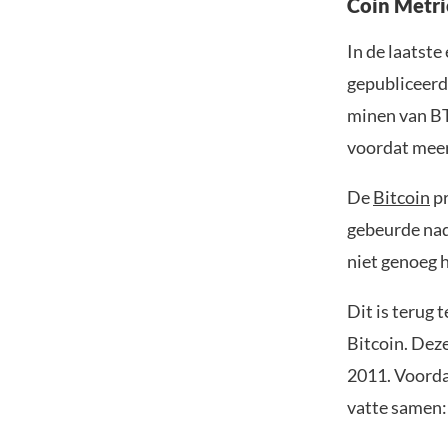
Coin Metri
In de laatste
gepubliceerd
minen van BT
voordat meer
De
Bitcoin
pr
gebeurde nada
niet genoeg h
Dit is terug 
Bitcoin. Deze
2011. Voordat
vatte samen: