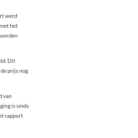
art werd
 met het
r worden
ld. Dit
de prijs nog
ad van
ging is sinds
et rapport