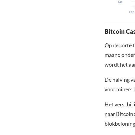
Bitcoin Ca
Op de korte t
maand onderg
wordt het aa
De halving va
voor miners h
Het verschil
naar Bitcoin 
blokbeloning 