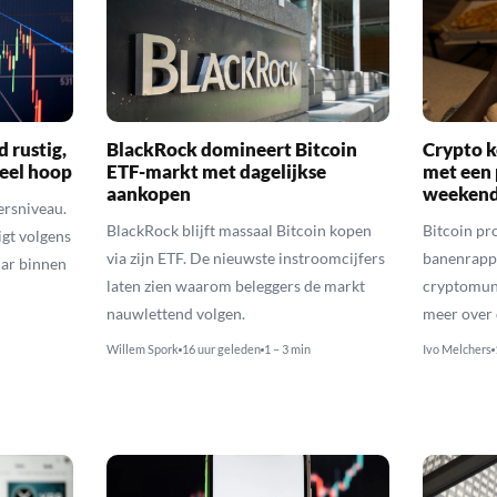
d rustig,
BlackRock domineert Bitcoin
Crypto k
veel hoop
ETF-markt met dagelijkse
met een 
aankopen
weekend
ersniveau.
BlackRock blijft massaal Bitcoin kopen
Bitcoin pro
igt volgens
via zijn ETF. De nieuwste instroomcijfers
banenrappo
lar binnen
laten zien waarom beleggers de markt
cryptomunt
nauwlettend volgen.
meer over 
Willem Spork
16 uur geleden
1 – 3 min
Ivo Melchers