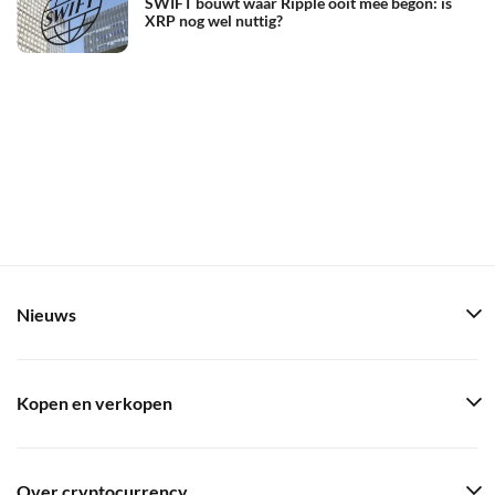
SWIFT bouwt waar Ripple ooit mee begon: is
XRP nog wel nuttig?
Nieuws
Kopen en verkopen
Over cryptocurrency