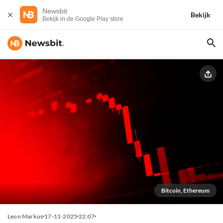
Newsbit
Bekijk
Bekijk in de Google Play store
Bitcoin, Ethereum
Leon Markus
17-11-2025
22:07