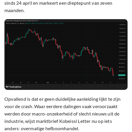
sinds 24 april en markeert een dieptepunt van zeven
maanden.
Opvallend is dat er geen duidelijke aanleiding lijkt te zijn
voor de crash. Waar eerdere dalingen vaak veroorzaakt
werden door macro-onzekerheid of slecht nieuws uit de
industrie, wijst marktbrief Kobeissi Letter nu op iets
anders: overmatige hefboomhandel.