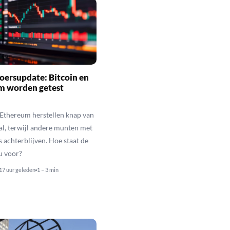
oersupdate: Bitcoin en
m worden getest
 Ethereum herstellen knap van
al, terwijl andere munten met
s achterblijven. Hoe staat de
u voor?
17 uur geleden
1 – 3 min