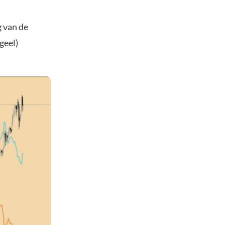
g van de
geel)