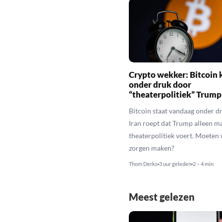
Crypto wekker: Bitcoin 
onder druk door
“theaterpolitiek” Trump
Bitcoin staat vandaag onder dr
Iran roept dat Trump alleen m
theaterpolitiek voert. Moeten
zorgen maken?
Thom Derks
3 uur geleden
2 – 4 min
Meest gelezen