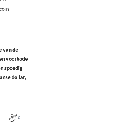
tcoin
e van de
 een voorbode
en spoedig
anse dollar,
0