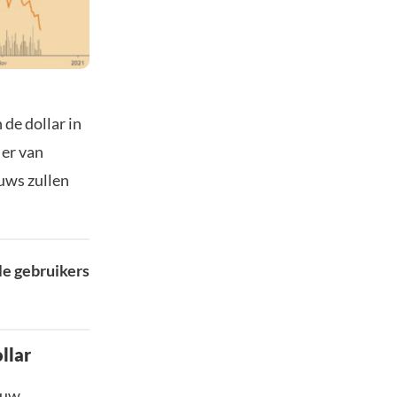
de dollar in
 er van
uws zullen
le gebruikers
llar
euw