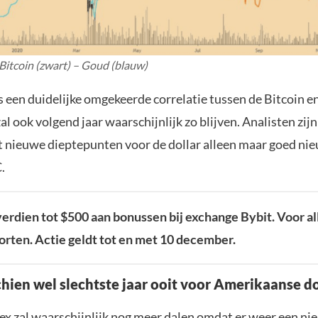
 Bitcoin (zwart) – Goud (blauw)
een duidelijke omgekeerde correlatie tussen de Bitcoin en 
al ook volgend jaar waarschijnlijk zo blijven. Analisten zijn
t nieuwe dieptepunten voor de dollar alleen maar goed nie
.
erdien tot $500 aan bonussen bij exchange Bybit. Voor al
torten. Actie geldt tot en met 10 december.
hien wel slechtste jaar ooit voor Amerikaanse do
dex zal waarschijnlijk nog meer dalen omdat er weer een ni