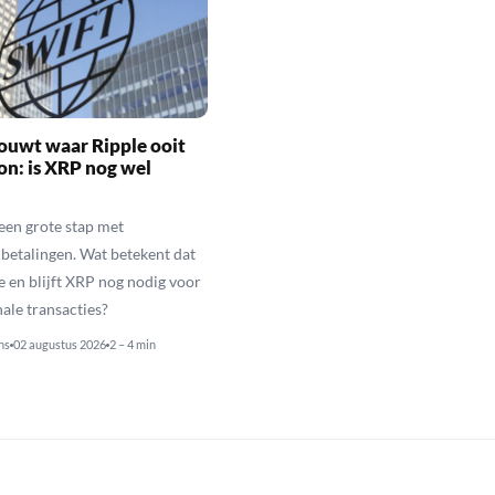
ouwt waar Ripple ooit
n: is XRP nog wel
een grote stap met
betalingen. Wat betekent dat
e en blijft XRP nog nodig voor
nale transacties?
ns
02 augustus 2026
2 – 4 min