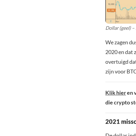
Dollar (geel) –
We zagen dus 
2020 en dat z
overtuigd da
zijn voor BTC
Klik hier
en v
die crypto s
2021 missc
De dollar in