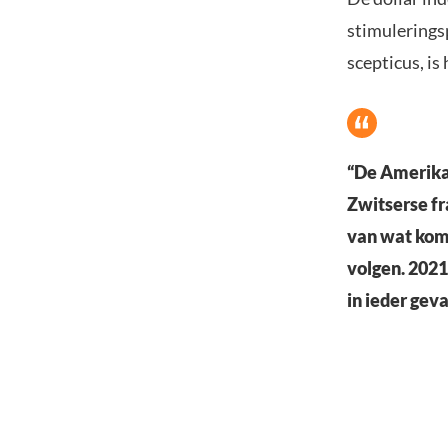
stimuleringsp
scepticus, i
“De Amerikaa
Zwitserse fr
van wat kome
volgen. 2021
in ieder geva