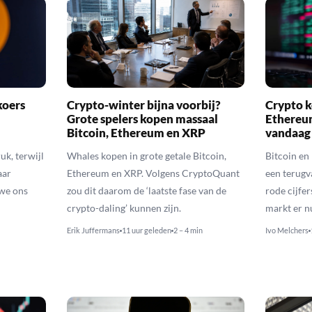
koers
Crypto-winter bijna voorbij?
Crypto k
Grote spelers kopen massaal
Ethereu
Bitcoin, Ethereum en XRP
vandaag
uk, terwijl
Whales kopen in grote getale Bitcoin,
Bitcoin en
aar
Ethereum en XRP. Volgens CryptoQuant
een terugv
 we ons
zou dit daarom de ‘laatste fase van de
rode cijfer
crypto-daling’ kunnen zijn.
markt er n
Erik Juffermans
11 uur geleden
2 – 4 min
Ivo Melchers