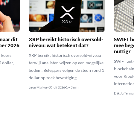
naar dit
XRP bereikt historisch oversold-
SWIFT b
ber 2026
niveau: wat betekent dat?
mee bego
nuttig?
 koers
XRP bereikt historisch oversold-niveau
SWIFT zet 
 dollar,
terwijl analisten wijzen op een mogelijke
blockchain
bodem. Beleggers volgen de steun rond 1
voor Rippl
dollar op zoek bevestiging.
internatio
Leon Markus
30 juli 2026
1 – 3 min
Erik Jufferma