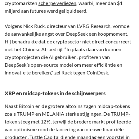
cryptomarkten
scherpe verliezen
, waarbij meer dan $1
miljard aan futures werd geliquideerd.
Volgens Nick Ruck, directeur van LVRG Research, vormde
de aanvankelijke angst over DeepSeek een koopmoment.
Hij benadrukte dat de cryptosector niet direct concurreert
met het Chinese AI-bedrijf. “In plaats daarvan kunnen
cryptoprojecten die AI gebruiken, profiteren van
DeepSeek’s open-source model om meer efficiëntie en
innovatie te bereiken,” zei Ruck tegen CoinDesk.
XRP en midcap-tokens in de schijnwerpers
Naast Bitcoin en de grotere altcoins zagen midcap-tokens
zoals TRUMP en MELANIA sterke stijgingen. De
TRUMP-
token
steeg met 12%, terwijl de bredere markt profiteerde
van optimisme rond de lancering van nieuwe financiële
producten. Tuttle Capital diende maandag een voorstel in