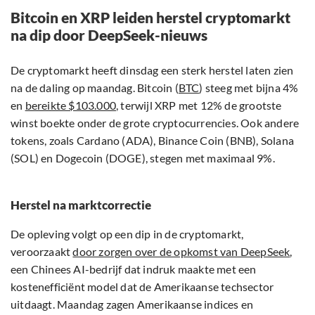
Bitcoin en XRP leiden herstel cryptomarkt
na dip door DeepSeek-nieuws
De cryptomarkt heeft dinsdag een sterk herstel laten zien
na de daling op maandag. Bitcoin (
BTC
) steeg met bijna 4%
en
bereikte $103.000
, terwijl XRP met 12% de grootste
winst boekte onder de grote cryptocurrencies. Ook andere
tokens, zoals Cardano (ADA), Binance Coin (BNB), Solana
(SOL) en Dogecoin (DOGE), stegen met maximaal 9%.
Herstel na marktcorrectie
De opleving volgt op een dip in de cryptomarkt,
veroorzaakt
door zorgen over de opkomst van DeepSeek
,
een Chinees AI-bedrijf dat indruk maakte met een
kostenefficiënt model dat de Amerikaanse techsector
uitdaagt. Maandag zagen Amerikaanse indices en