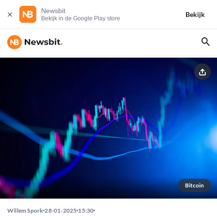
Newsbit
Bekijk
Bekijk in de Google Play store
Bitcoin
Willem Spork
28-01-2025
15:30