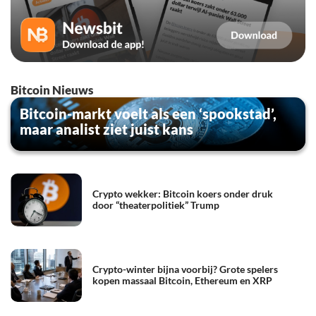
Bitcoin Nieuws
Bitcoin-markt voelt als een ‘spookstad’,
maar analist ziet juist kans
Crypto wekker: Bitcoin koers onder druk
door “theaterpolitiek” Trump
Crypto-winter bijna voorbij? Grote spelers
kopen massaal Bitcoin, Ethereum en XRP