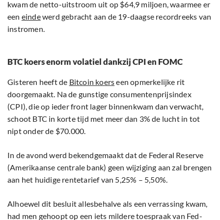
kwam de netto-uitstroom uit op $64,9 miljoen, waarmee er
een
einde
werd gebracht aan de 19-daagse recordreeks van
instromen.
BTC koers enorm volatiel dankzij CPI en FOMC
Gisteren heeft de
Bitcoin koers
een opmerkelijke rit
doorgemaakt. Na de gunstige consumentenprijsindex
(CPI), die op ieder front lager binnenkwam dan verwacht,
schoot BTC in korte tijd met meer dan 3% de lucht in tot
nipt onder de $70.000.
In de avond werd bekendgemaakt dat de Federal Reserve
(Amerikaanse centrale bank) geen wijziging aan zal brengen
aan het huidige rentetarief van 5,25% – 5,50%.
Alhoewel dit besluit allesbehalve als een verrassing kwam,
had men gehoopt op een iets mildere toespraak van Fed-