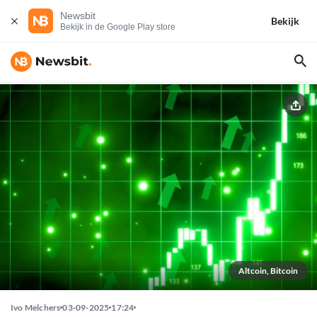
Newsbit
Bekijk
Bekijk in de Google Play store
Altcoin, Bitcoin
Ivo Melchers
03-09-2025
17:24