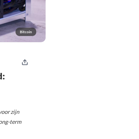
Bitcoin
d:
voor zijn
long-term