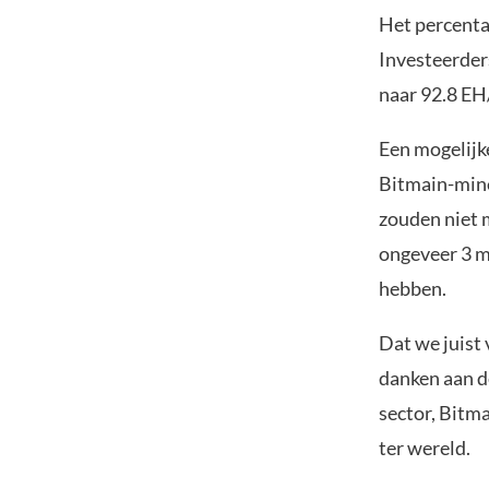
Het percenta
Investeerder
naar 92.8 EH
Een mogelij
Bitmain-mine
zouden niet 
ongeveer 3 m
hebben.
Dat we juist
danken aan d
sector, Bitm
ter wereld.