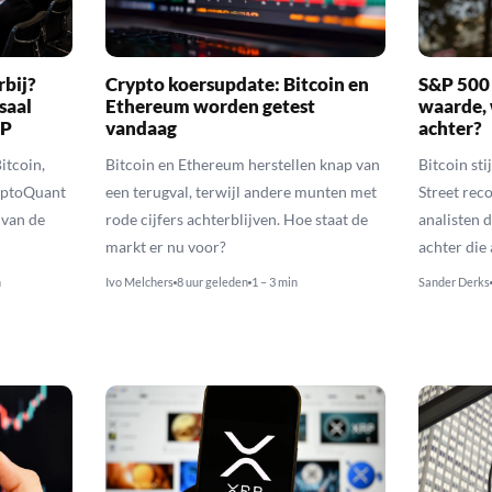
rbij?
Crypto koersupdate: Bitcoin en
S&P 500 
saal
Ethereum worden getest
waarde, 
RP
vandaag
achter?
itcoin,
Bitcoin en Ethereum herstellen knap van
Bitcoin sti
yptoQuant
een terugval, terwijl andere munten met
Street reco
 van de
rode cijfers achterblijven. Hoe staat de
analisten 
markt er nu voor?
achter die
n
Ivo Melchers
8 uur geleden
1 – 3 min
Sander Derks