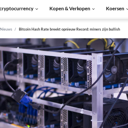
cryptocurrency
Kopen & Verkopen
Koersen
 Nieuws
Bitcoin Hash Rate breekt opnieuw Record: miners zijn bullish