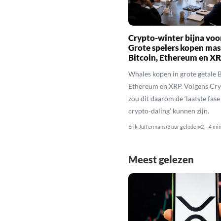
Crypto-winter bijna voo
Grote spelers kopen mas
Bitcoin, Ethereum en X
Whales kopen in grote getale B
Ethereum en XRP. Volgens Cr
zou dit daarom de ‘laatste fase
crypto-daling’ kunnen zijn.
Erik Juffermans
3 uur geleden
2 – 4 mi
Meest gelezen