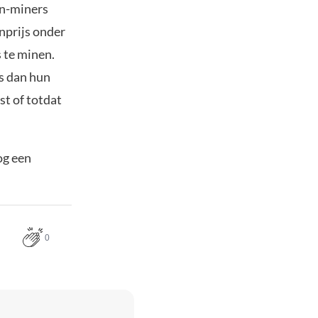
in-miners
nprijs onder
s te minen.
s dan hun
st of totdat
og een
0