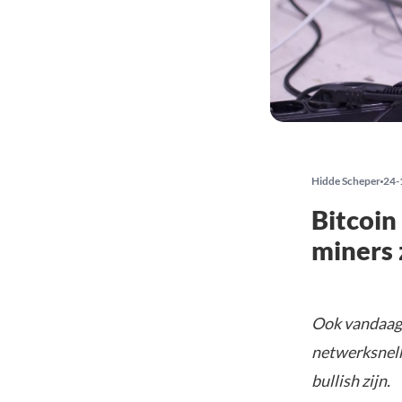
Hidde Scheper
24-
Bitcoin
miners z
Ook vandaag, 
netwerksnelh
bullish zijn.