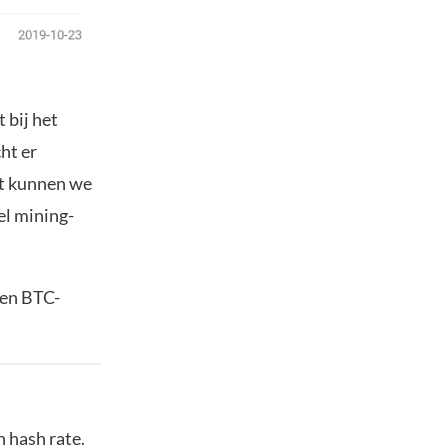
 bij het
ht er
st kunnen we
el mining-
 en BTC-
 hash rate.