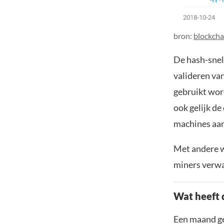
bron:
blockcha
De hash-snelh
valideren va
gebruikt wor
ook gelijk de
machines aan
Met andere w
miners verwa
Wat heeft 
Een maand g