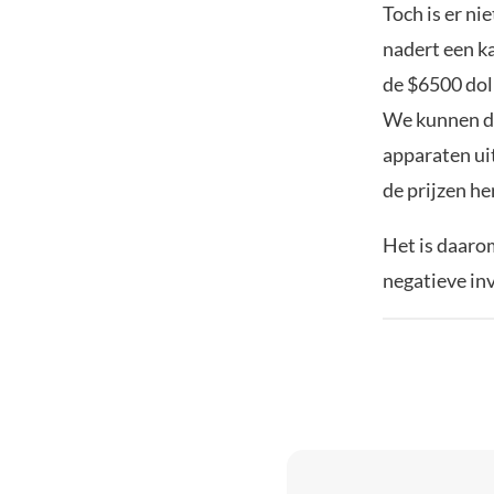
Toch is er n
nadert een k
de $6500 doll
We kunnen da
apparaten uit
de prijzen he
Het is daarom
negatieve in