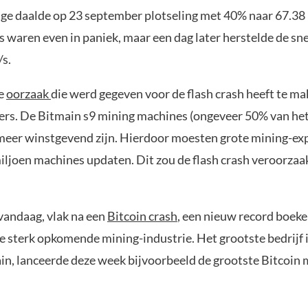
ge daalde op 23 september plotseling met 40% naar 67.38
s waren even in paniek, maar een dag later herstelde de sn
/s.
ke
oorzaak
die werd gegeven voor de flash crash heeft te m
rs. De Bitmain s9 mining machines (ongeveer 50% van he
meer winstgevend zijn. Hierdoor moesten grote mining-ex
iljoen machines updaten. Dit zou de flash crash veroorza
 vandaag, vlak na een
Bitcoin crash
, een nieuw record boeken
e sterk opkomende mining-industrie. Het grootste bedrijf 
ain, lanceerde deze week bijvoorbeeld de grootste Bitcoin