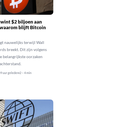
wint $2 biljoen aan
waarom blijft Bitcoin
jgt nauwelijks terwijl Wall
rds breekt. Dit zijn volgens
de belangrijkste oorzaken
 achterstand.
9 uur geleden
2 – 4 min