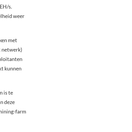
 EH/s.
elheid weer
aken met
t netwerk)
ploitanten
akt kunnen
 is te
in deze
 mining-farm