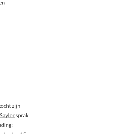
een
ocht zijn
Saylor
sprak
nding: