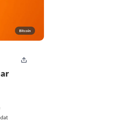
Bitcoin
aar
e
 dat