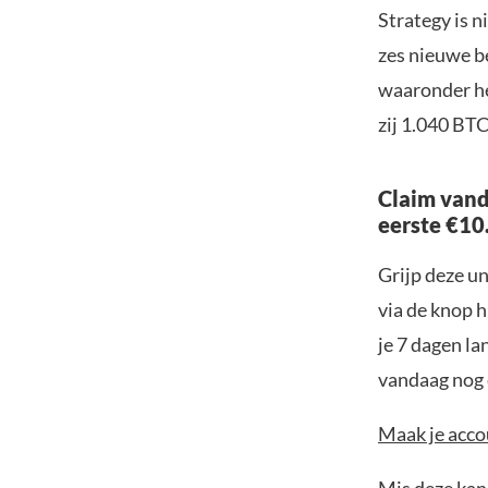
Strategy is n
zes nieuwe be
waaronder he
zij 1.040 BTC
Claim vand
eerste €10
Grijp deze u
via de knop h
je 7 dagen la
vandaag nog e
Maak je accou