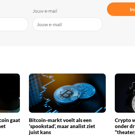
In
Jouw e-mail
coin gaat
Bitcoin-markt voelt als een
Crypto w
het
‘spookstad’, maar analist ziet
onder d
juist kans
“theater