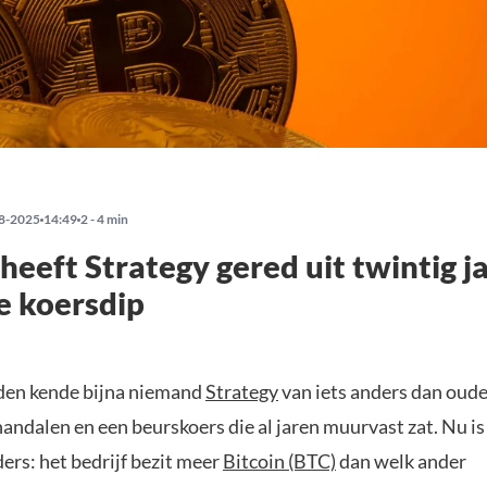
8-2025
14:49
2 - 4 min
 heeft Strategy gered uit twintig j
e koersdip
leden kende bijna niemand
Strategy
van iets anders dan oud
ndalen en een beurskoers die al jaren muurvast zat. Nu is
ers: het bedrijf bezit meer
Bitcoin (BTC)
dan welk ander