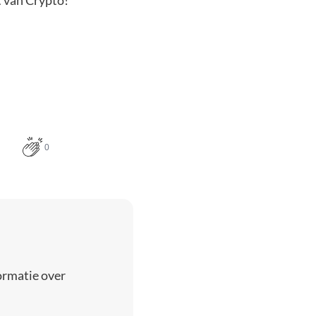
t van Crypto!
0
ormatie over