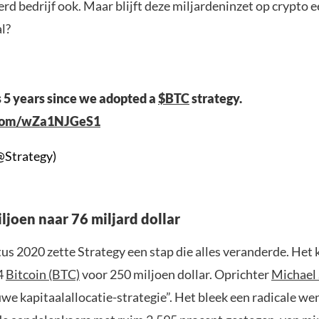
d bedrijf ook. Maar blijft deze miljardeninzet op crypto 
l?
 5 years since we adopted a
$BTC
strategy.
r.com/wZa1NJGeS1
@Strategy)
ljoen naar 76 miljard dollar
s 2020 zette Strategy een stap die alles veranderde. Het k
4
Bitcoin (BTC)
voor 250 miljoen dollar. Oprichter
Michael 
we kapitaalallocatie-strategie”. Het bleek een radicale we