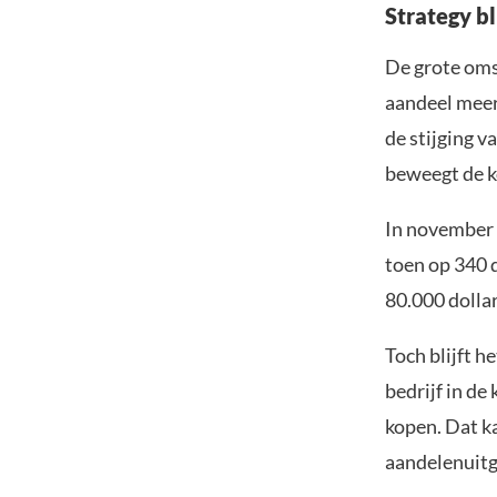
Strategy bl
De grote oms
aandeel meer
de stijging v
beweegt de k
In november 2
toen op 340 d
80.000 dollar
Toch blijft h
bedrijf in de
kopen. Dat k
aandelenuitg