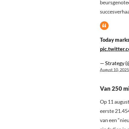
beursgenoteer
succesverhaa
Today marks
pic.twitte
— Strategy (
August 10, 2025
Van 250 mi
Op 11 augustu
eerste 21.45
van een “nieu