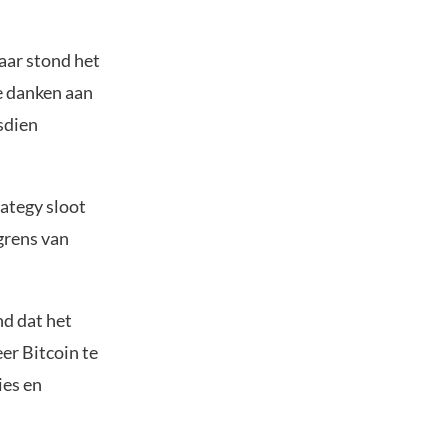
aar stond het
e danken aan
dsdien
rategy sloot
 grens van
nd dat het
er Bitcoin te
ies en