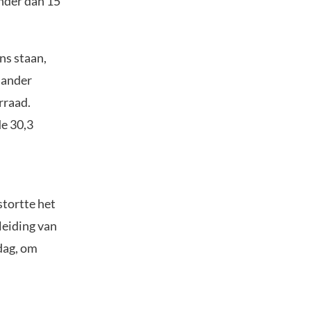
nder dan 15
ns staan,
 ander
rraad.
de 30,3
stortte het
leiding van
dag, om