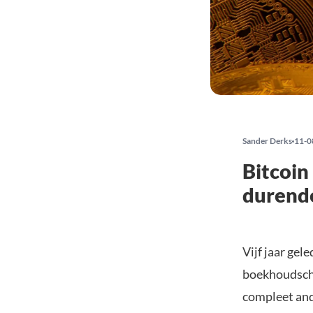
Sander Derks
11-0
Bitcoin
durend
Vijf jaar ge
boekhoudscha
compleet and