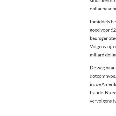
sindsdien is
dollar naar b
Inmiddels hee
goed voor 62
beursgenoteer
Volgens cijfe
miljard dollar
De weg naar d
dotcomhype, b
in: de Ameri
fraude. Na e
vervolgens tw