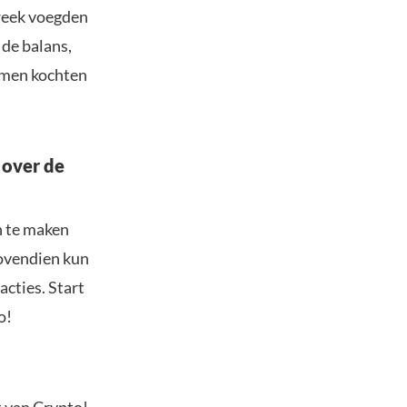
 week voegden
 de balans,
amen kochten
 over de
n te maken
Bovendien kun
acties. Start
o!