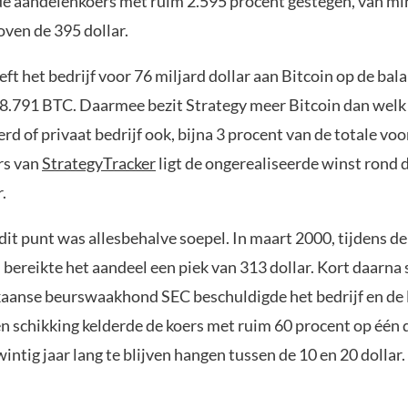
 de aandelenkoers met ruim 2.595 procent gestegen, van mi
oven de 395 dollar.
ft het bedrijf voor 76 miljard dollar aan Bitcoin op de bala
8.791 BTC. Daarmee bezit Strategy meer Bitcoin dan welk
d of privaat bedrijf ook, bijna 3 procent van de totale voo
rs van
StrategyTracker
ligt de ongerealiseerde winst rond 
.
it punt was allesbehalve soepel. In maart 2000, tijdens de
ereikte het aandeel een piek van 313 dollar. Kort daarna 
kaanse beurswaakhond SEC beschuldigde het bedrijf en de 
en schikking kelderde de koers met ruim 60 procent op één 
intig jaar lang te blijven hangen tussen de 10 en 20 dollar.