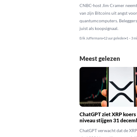
CNBC-host Jim Cramer neemt 
van zijn Bitcoins uit angst voo
quantumcomputers. Beleggers 
juist als koopsignaal.
Erik Juffermans
12 uur geleden
1 – 3 m
Meest gelezen
ChatGPT ziet XRP koers 
niveau stijgen 31 decem
ChatGPT verwacht dat de XRP