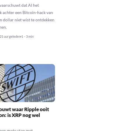
waarschuwt dat AI het
k achter een Bitcoin-hack van
n dollar niet wist te ontdekken
men.
21 uur geleden
1 – 3 min
ouwt waar Ripple ooit
n: is XRP nog wel
een grote stap met