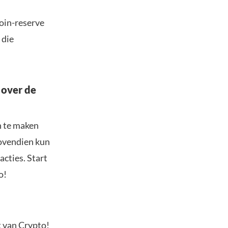
oin-reserve
 die
 over de
n te maken
Bovendien kun
acties. Start
o!
t van Crypto!