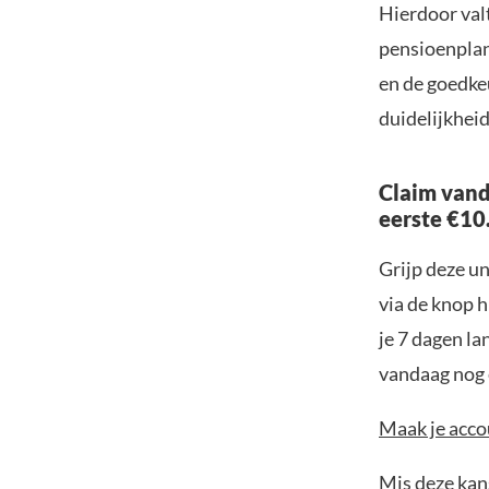
Hierdoor val
pensioenplan
en de goedke
duidelijkheid
Claim vand
eerste €10
Grijp deze u
via de knop h
je 7 dagen la
vandaag nog e
Maak je accou
Mis deze kans