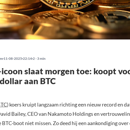
es
11-08-2025
22:14
2 - 3 min
-icoon slaat morgen toe: koopt vo
 dollar aan BTC
BTC
) koers kruipt langzaam richting een nieuw record en da
David Bailey, CEO van Nakamoto Holdings en vertrouweli
e BTC-boot niet missen. Zo deed hij een aankondiging over