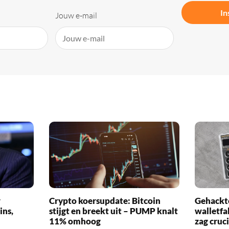
In
Jouw e-mail
r
Crypto koersupdate: Bitcoin
Gehackte
ins,
stijgt en breekt uit – PUMP knalt
walletfa
11% omhoog
zag cruci