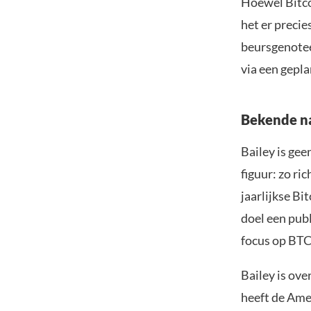
Hoewel Bitcoi
het er precie
beursgenotee
via een gepl
Bekende n
Bailey is gee
figuur: zo ri
jaarlijkse Bi
doel een pub
focus op BTC
Bailey is ov
heeft de Ame