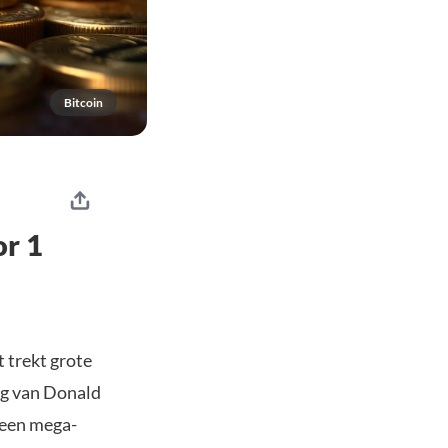
Bitcoin
or 1
t trekt grote
ng van Donald
 een mega-