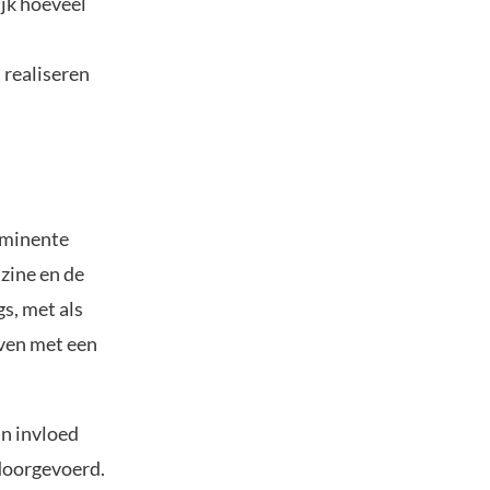
ijk hoeveel
 realiseren
rominente
azine en de
s, met als
jven met een
jn invloed
doorgevoerd.