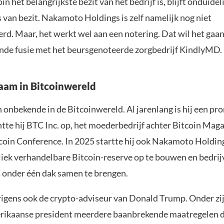
n het belangrijkste bezit van het bedrijf is, blijft onduidel
s van bezit. Nakamoto Holdings is zelf namelijk nog niet
rd. Maar, het werkt wel aan een notering. Dat wil het gaan
ande fusie met het beursgenoteerde zorgbedrijf KindlyMD.
aam in Bitcoinwereld
n onbekende in de Bitcoinwereld. Al jarenlang is hij een p
chtte hij BTC Inc. op, het moederbedrijf achter Bitcoin Mag
tcoin Conference. In 2025 startte hij ook Nakamoto Holding
liek verhandelbare Bitcoin-reserve op te bouwen en bedri
 onder één dak samen te brengen.
erigens ook de crypto-adviseur van Donald Trump. Onder zi
rikaanse president meerdere baanbrekende maatregelen 