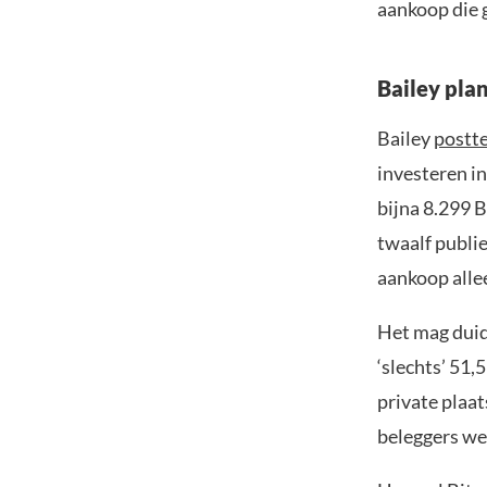
aankoop die 
Bailey pla
Bailey
postt
investeren in
bijna 8.299 B
twaalf publi
aankoop alle
Het mag duide
‘slechts’ 51,
private plaat
beleggers we