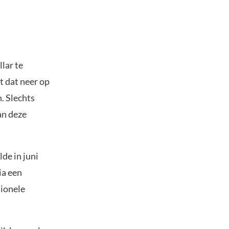
llar te
t dat neer op
. Slechts
an deze
de in juni
ia een
tionele