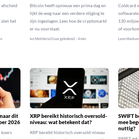
afscheid
Bitcoin heeft opnieuw een prima dag en
Coldcard 
r
lijkt de weg naar een verdere stijging te
softwarele
zien het
zijn ingeslagen. Lees hoe de cryptomarkt
130 miljoe
er nu voorstaat.
of voorko
in
Ivo Melchers
13 uur geleden
2 – 4 min
Leon Markus
naar dit
XRP bereikt historisch oversold-
SWIFT b
ber 2026
niveau: wat betekent dat?
mee bego
nuttig?
 koers
XRP bereikt historisch oversold-niveau
SWIFT zet 