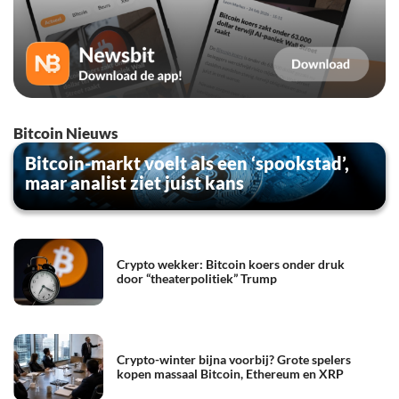
Bitcoin Nieuws
Bitcoin-markt voelt als een ‘spookstad’,
maar analist ziet juist kans
Crypto wekker: Bitcoin koers onder druk
door “theaterpolitiek” Trump
Crypto-winter bijna voorbij? Grote spelers
kopen massaal Bitcoin, Ethereum en XRP