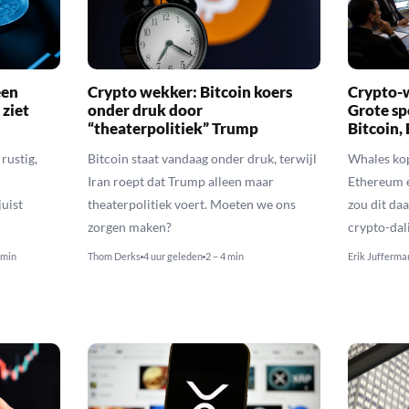
een
Crypto wekker: Bitcoin koers
Crypto-w
 ziet
onder druk door
Grote sp
“theaterpolitiek” Trump
Bitcoin,
rustig,
Bitcoin staat vandaag onder druk, terwijl
Whales kop
Iran roept dat Trump alleen maar
Ethereum 
uist
theaterpolitiek voert. Moeten we ons
zou dit daa
zorgen maken?
crypto-dal
 min
Thom Derks
4 uur geleden
2 – 4 min
Erik Jufferma