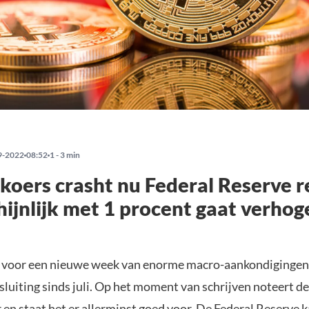
9-2022
08:52
1 - 3 min
 koers crasht nu Federal Reserve 
ijnlijk met 1 procent gaat verhog
t voor een nieuwe week van enorme macro-aankondigingen
luiting sinds juli. Op het moment van schrijven noteert de
 en staat het er allerminst goed voor. De Federal Reserve 