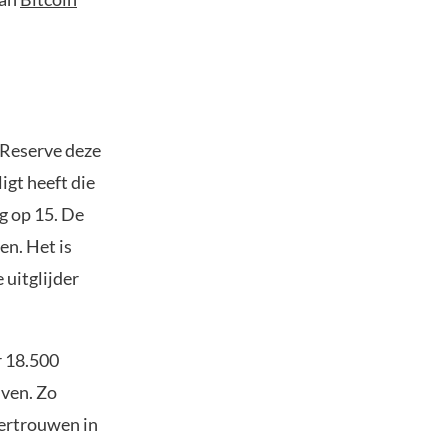
 Reserve deze
igt heeft die
g op 15. De
en. Het is
 uitglijder
r 18.500
jven. Zo
vertrouwen in