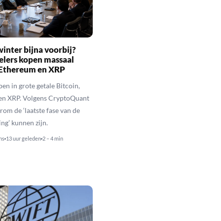
inter bijna voorbij?
elers kopen massaal
 Ethereum en XRP
en in grote getale Bitcoin,
en XRP. Volgens CryptoQuant
rom de ‘laatste fase van de
ing’ kunnen zijn.
ns
13 uur geleden
2 – 4 min