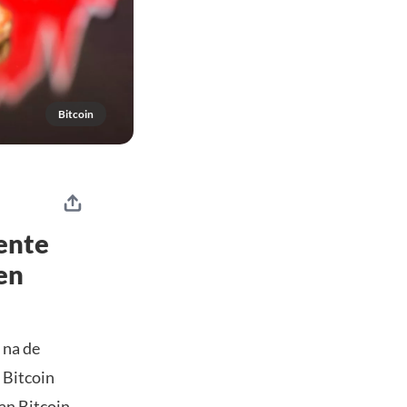
Bitcoin
rente
en
 na de
 Bitcoin
kan
Bitcoin