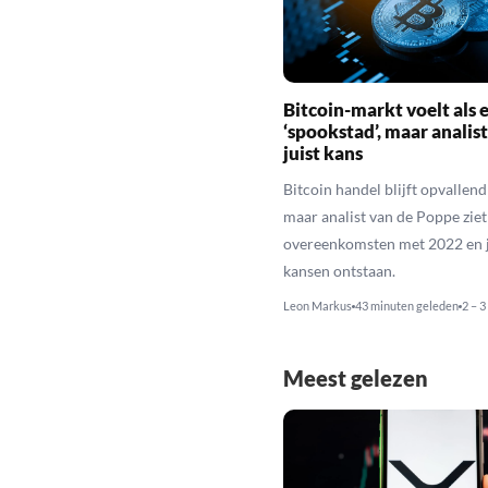
Bitcoin-markt voelt als 
‘spookstad’, maar analist
juist kans
Bitcoin handel blijft opvallend 
maar analist van de Poppe ziet
overeenkomsten met 2022 en j
kansen ontstaan.
Leon Markus
43 minuten geleden
2 – 3
Meest gelezen