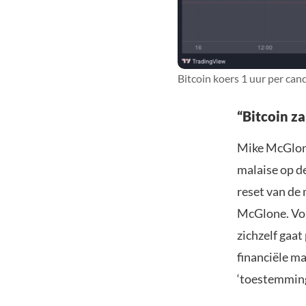
Bitcoin koers 1 uur per can
“Bitcoin z
Mike McGlone
malaise op de
reset van de 
McGlone. Vol
zichzelf gaat
financiële ma
‘toestemming