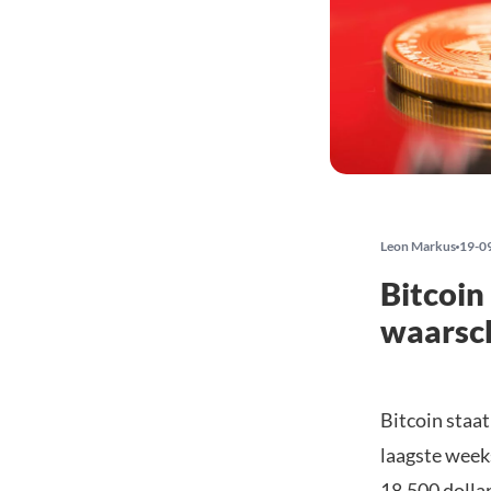
Leon Markus
19-0
Bitcoin
waarsch
Bitcoin staa
laagste weeks
18.500 dollar