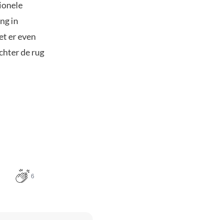
ionele
ng in
et er even
chter de rug
6