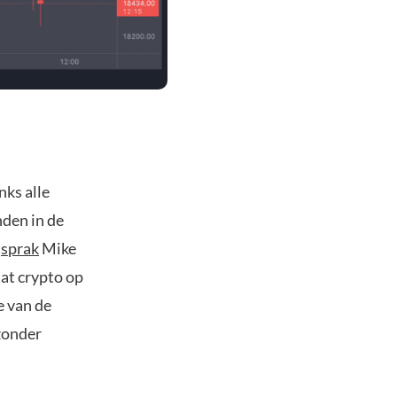
nks alle
nden in de
o
sprak
Mike
at crypto op
ie van de
 zonder