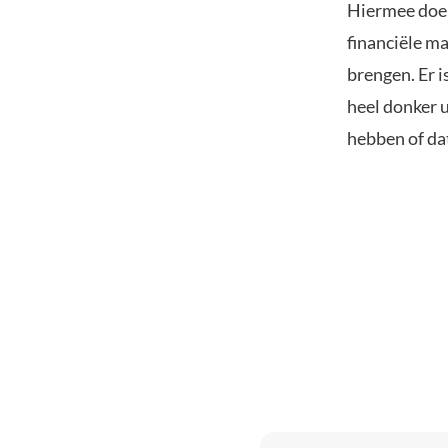
Hiermee doel
financiële m
brengen. Er i
heel donker 
hebben of da