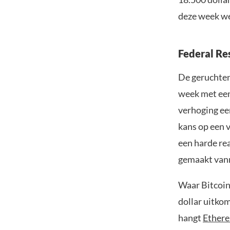
deze week we
Federal Re
De geruchten
week met een 
verhoging ee
kans op een 
een harde rea
gemaakt van
Waar Bitcoin
dollar uitko
hangt
Ether