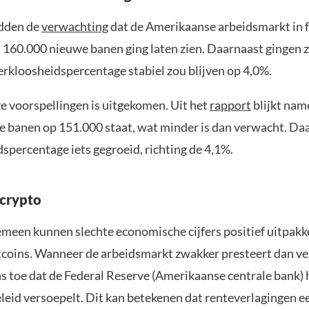
adden de
verwachting
dat de Amerikaanse arbeidsmarkt in 
n 160.000 nieuwe banen ging laten zien. Daarnaast gingen z
erkloosheidspercentage stabiel zou blijven op 4,0%.
e voorspellingen is uitgekomen. Uit het
rapport
blijkt name
e banen op 151.000 staat, wat minder is dan verwacht. Daa
spercentage iets gegroeid, richting de 4,1%.
crypto
emeen kunnen slechte economische cijfers positief uitpakk
ltcoins. Wanneer de arbeidsmarkt zwakker presteert dan v
s toe dat de Federal Reserve (Amerikaanse centrale bank) 
leid versoepelt. Dit kan betekenen dat renteverlagingen e