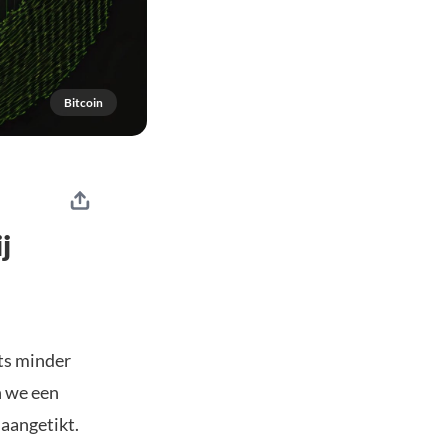
Bitcoin
j
ts minder
n we een
 aangetikt.