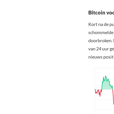
Bitcoin vo
Kort na de p
schommelde d
doorbroken. 
van 24 uur ge
nieuws posit