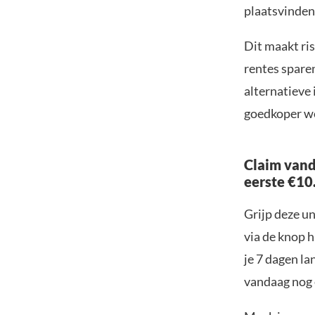
plaatsvinden 
Dit maakt ris
rentes spare
alternatieve
goedkoper wo
Claim vand
eerste €10
Grijp deze u
via de knop h
je 7 dagen la
vandaag nog e