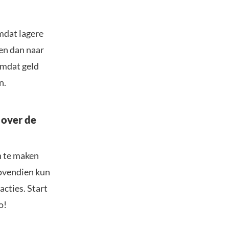
omdat lagere
en dan naar
omdat geld
n.
 over de
n te maken
Bovendien kun
acties. Start
o!