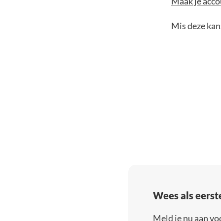
Maak je accou
Mis deze kans
Wees als eerst
Meld je nu aan vo