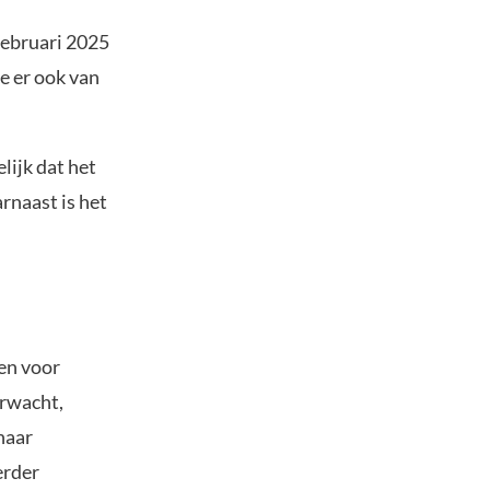
februari 2025
e er ook van
lijk dat het
rnaast is het
en voor
erwacht,
haar
erder