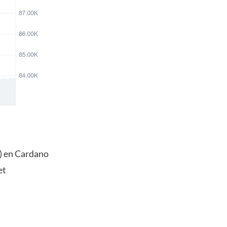
L) en Cardano
et