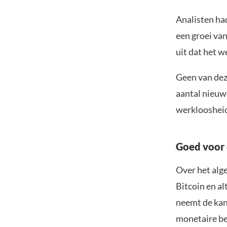
Analisten h
een groei va
uit dat het w
Geen van dez
aantal nieuw
werkloosheid
Goed voor 
Over het alg
Bitcoin en a
neemt de kan
monetaire be