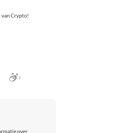
t van Crypto!
2
ormatie over