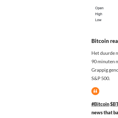
Bitcoin re
Het duurde n
90 minuten n
Grappig geno
S&P 500.
#Bitcoin
$B
news that ba