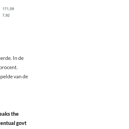
erde. In de
procent.
ppelde van de
eaks the
entual govt