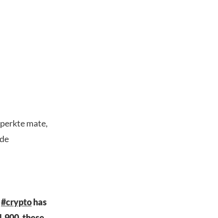
n
perkte mate,
 de
,
#crypto
has
1,900, these