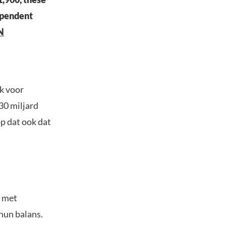
ependent
N
jk voor
30 miljard
op dat ook dat
n met
hun balans.