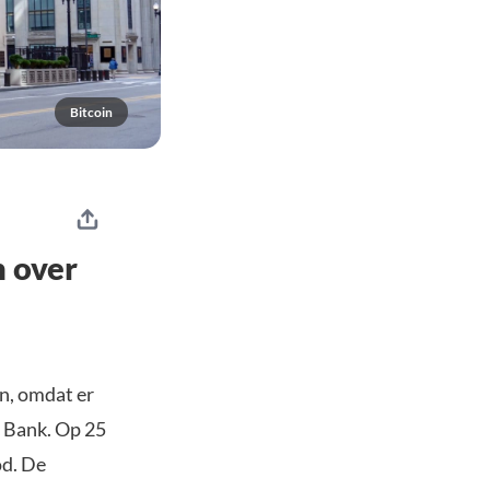
Bitcoin
n over
n, omdat er
c Bank. Op 25
od. De