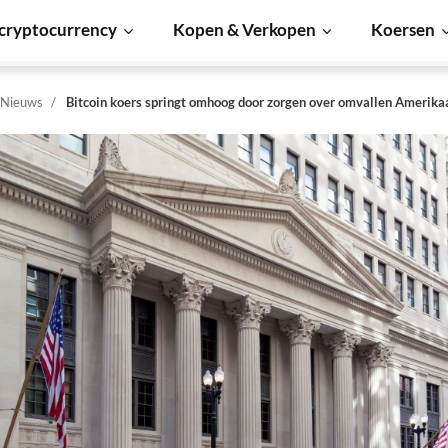
cryptocurrency
Kopen & Verkopen
Koersen
 Nieuws
Bitcoin koers springt omhoog door zorgen over omvallen Amerika