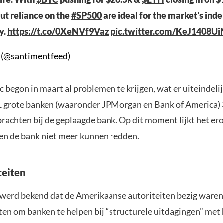
ut reliance on the
#SP500
are ideal for the market's ind
y.
https://t.co/0XeNVf9Vaz
pic.twitter.com/KeJ1408Ui
 (@santimentfeed)
c begon in maart al problemen te krijgen, wat er uiteindeli
1 grote banken (waaronder JPMorgan en Bank of America) 
rachten bij de geplaagde bank. Op dit moment lijkt het er
en de bank niet meer kunnen redden.
teiten
werd bekend dat de Amerikaanse autoriteiten bezig ware
ten om banken te helpen bij “structurele uitdagingen” met 