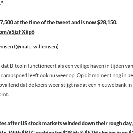
."
7,500 at the time of the tweet and is now $28,150.
com/aSjzFXiip6
emsen (@matt_willemsen)
 dat Bitcoin functioneert als een veilige haven in tijden va
rampspoed leeft ook nu weer op. Op dit moment nog in be
pvallend dat de koers weer stijgt nadat een nieuwe bank in
omt.
tes after US stock markets winded down their rough day
life. With
$BTC
pushing for $28.5k &
$ETH
closing in on $