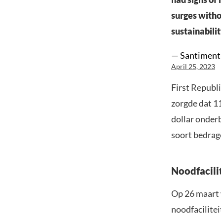
surges witho
sustainabilit
— Santiment
April 25, 2023
First Republi
zorgde dat 1
dollar onderb
soort bedrag
Noodfacili
Op 26 maart 
noodfacilitei