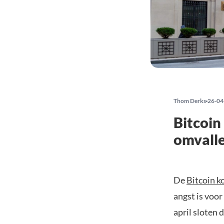
Thom Derks
26-04
Bitcoin
omvall
De
Bitcoin k
angst is voo
april sloten