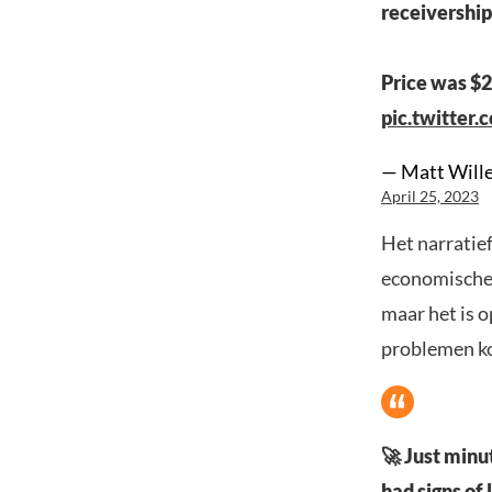
receivership
Price was $2
pic.twitter.
— Matt Will
April 25, 2023
Het narratief
economische 
maar het is o
problemen k
🚀 Just minu
had signs of 