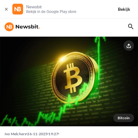
Newsbit
Bekijk
Bekijk in de Google Play store
Bitcoin
Ivo Melchers
26-11-2025
19:27