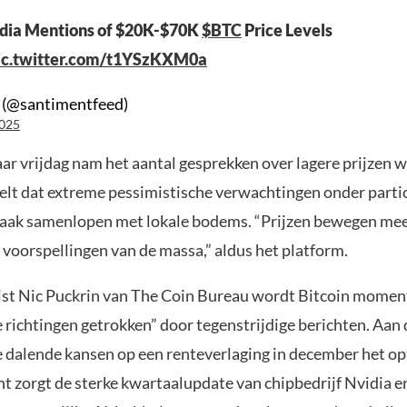
edia Mentions of $20K-$70K
$BTC
Price Levels
ic.twitter.com/t1YSzKXM0a
 (@santimentfeed)
2025
ar vrijdag nam het aantal gesprekken over lagere prijzen w
elt dat extreme pessimistische verwachtingen onder parti
aak samenlopen met lokale bodems. “Prijzen bewegen mee
 voorspellingen van de massa,” aldus het platform.
ist Nic Puckrin van The Coin Bureau wordt Bitcoin moment
 richtingen getrokken” door tegenstrijdige berichten. Aan 
e dalende kansen op een renteverlaging in december het o
nt zorgt de sterke kwartaalupdate van chipbedrijf Nvidia e