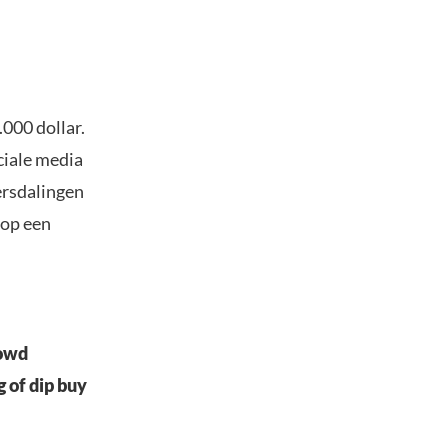
.000 dollar.
ciale media
ersdalingen
 op een
rowd
g of dip buy