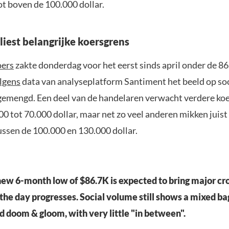
ot boven de 100.000 dollar.
liest belangrijke koersgrens
oers
zakte donderdag voor het eerst sinds april onder de 86
lgens
data van analyseplatform Santiment het beeld op so
gemengd. Een deel van de handelaren verwacht verdere ko
00 tot 70.000 dollar, maar net zo veel anderen mikken juist
tussen de 100.000 en 130.000 dollar.
 new 6-month low of $86.7K is expected to bring major c
 the day progresses. Social volume still shows a mixed ba
 doom & gloom, with very little "in between".