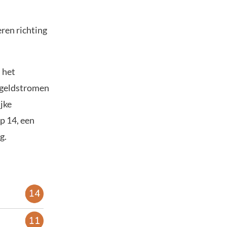
ren richting
 het
geldstromen
jke
p 14, een
g.