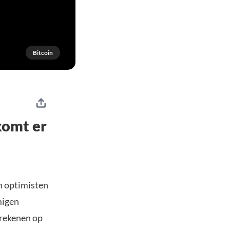
Bitcoin
komt er
en optimisten
migen
t rekenen op