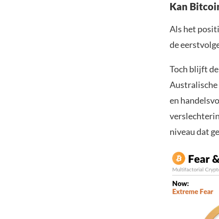
Kan Bitcoi
Als het posi
de eerstvolg
Toch blijft d
Australisch
en handelsvo
verslechteri
niveau dat ge