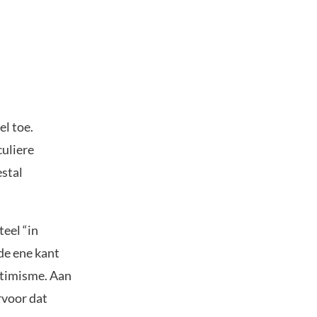
el toe.
culiere
stal
eel “in
de ene kant
ptimisme. Aan
rvoor dat