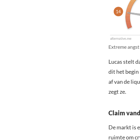
Extreme angst 
Lucas stelt d
dit het begin
af van de liq
zegt ze.
Claim vand
De markt is e
ruimte om cr