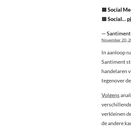
🟦 Social M
🟥 Social…
p
— Santiment
November 20, 
In aanloop na
Santiment st
handelaren v
tegenover de
Volgens
anal
verschillende
verkleinen d
de andere ka