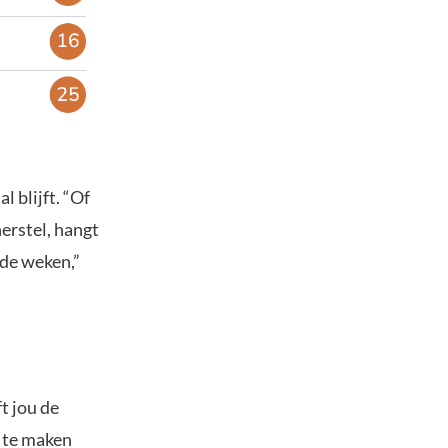
 blijft. “Of
herstel, hangt
nde weken,”
t jou de
s te maken