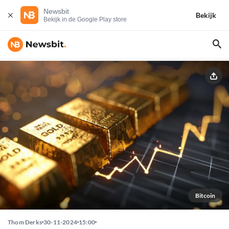
Newsbit
Bekijk
Bekijk in de Google Play store
Bitcoin
Thom Derks
30-11-2024
15:00