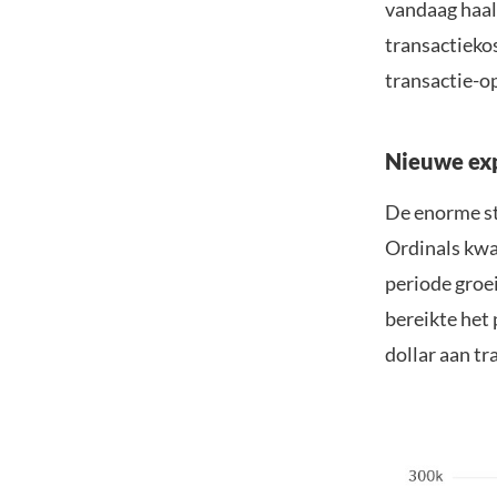
vandaag haal
transactiekos
transactie-o
Nieuwe exp
De enorme st
Ordinals kwa
periode groe
bereikte het 
dollar aan tr