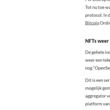
Tot nu toe w
protocol. In
Bitcoin
Ordin
NFTs weer i
De gehele in
weer een tek
nog “OpenSea
Dit is een se
mogelijk gem
aggregator v
platform van