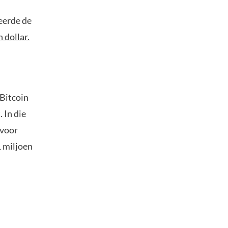
deerde de
 dollar.
Bitcoin
 In die
rvoor
1 miljoen