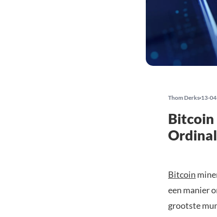
Thom Derks
13-04
Bitcoin
Ordinal
Bitcoin
miner
een manier o
grootste munt