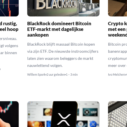
d rustig,
BlackRock domineert Bitcoin
Crypto k
veel hoop
ETF-markt met dagelijkse
met een 
aankopen
weekend
ersniveau.
BlackRock blijft massaal Bitcoin kopen
Bitcoin pro
igt volgens
via zijn ETF. De nieuwste instroomcijfers
banenrappo
lar binnen
laten zien waarom beleggers de markt
cryptomunt
nauwlettend volgen.
meer over 
n
Willem Spork
2 uur geleden
1 – 3 min
Ivo Melchers