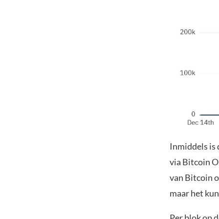
Inmiddels is 
via Bitcoin O
van Bitcoin 
maar het kun
Per blok op 