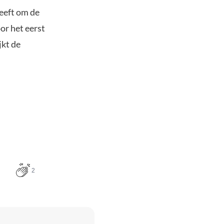
heeft om de
or het eerst
jkt de
2