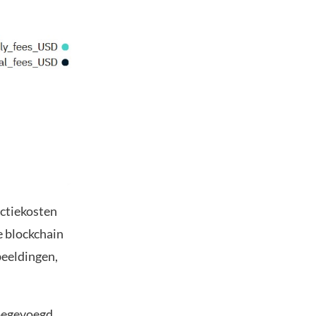
actiekosten
de blockchain
beeldingen,
oegevoegd.