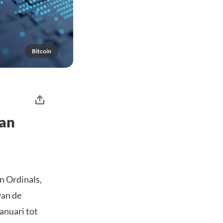
Bitcoin
aan
n Ordinals,
van de
anuari tot