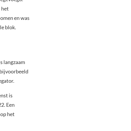
 het
enomen en was
e blok.
ls langzaam
 bijvoorbeeld
gator.
nst is
22. Een
 op het