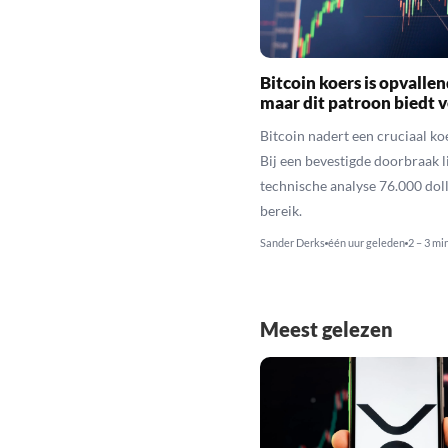
Bitcoin koers is opvallen
maar dit patroon biedt 
Bitcoin nadert een cruciaal ko
Bij een bevestigde doorbraak l
technische analyse 76.000 dol
bereik.
Sander Derks
één uur geleden
2 – 3 mi
Meest gelezen