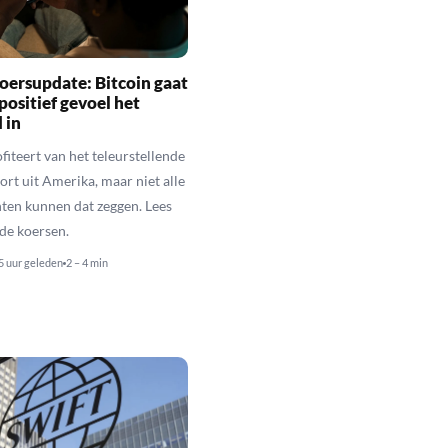
oersupdate: Bitcoin gaat
positief gevoel het
 in
fiteert van het teleurstellende
rt uit Amerika, maar niet alle
en kunnen dat zeggen. Lees
de koersen.
5 uur geleden
2 – 4 min