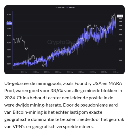
US-gebaseerde miningpools, zoals Foundry USA en MARA
Pool, waren goed voor 38,5% van alle geminede blokken in
2024. China behoudt echter een leidende positie in de
wereldwijde mining-hasrate. Door de pseudonieme aard
van Bitcoin-mining is het echter lastig om exacte
geografische dominantie te bepalen, mede door het gebruik
van VPN’s en geografisch verspreide miners.