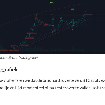
iek – Bron: Tradingview
g-grafiek
-grafiek zien we dat de prijs hard is gestegen. BTC is afg
dlijn en lijkt momenteel bijna achterover te vallen, zo hard 