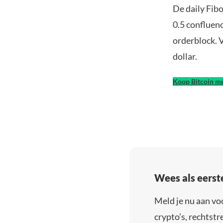
De daily Fib
0.5 confluenc
orderblock. V
dollar.
Koop Bitcoin me
Wees als eerst
Meld je nu aan vo
crypto’s, rechtstre