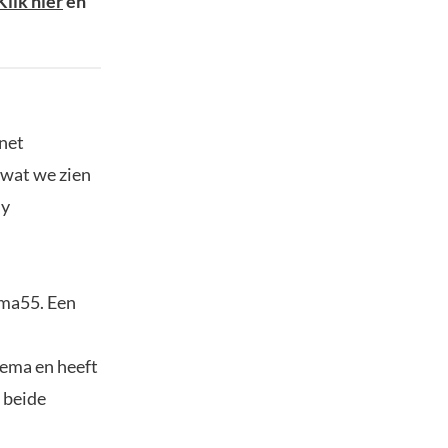
Klik hier
en
 net
 wat we zien
ly
ema55. Een
 ema en heeft
t beide