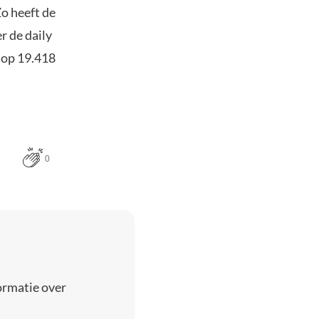
o heeft de
r de daily
l op 19.418
0
ormatie over