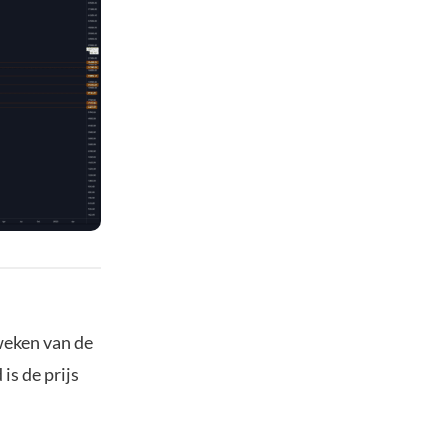
eweken van de
is de prijs