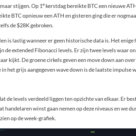
e
t maar stijgen. Op 1
kerstdag bereikte BTC een nieuwe ATH
eikte BTC opnieuw een ATH en gisteren ging die er nogma
zelfs de $28K gebroken.
en is lastig wanneer er geen historische data is. Het enige
n de extended Fibonacci levels. Er zijn twee levels waar on
ar kijkt. De groene cirkels geven een move down aan over
e in het grijs aangegeven wave down is de laatste impulse 
dat de levels verdeeld liggen ten opzichte van elkaar. Er bes
at handelaren winst gaan nemen op deze niveaus en we dus
zien op de week-grafiek.