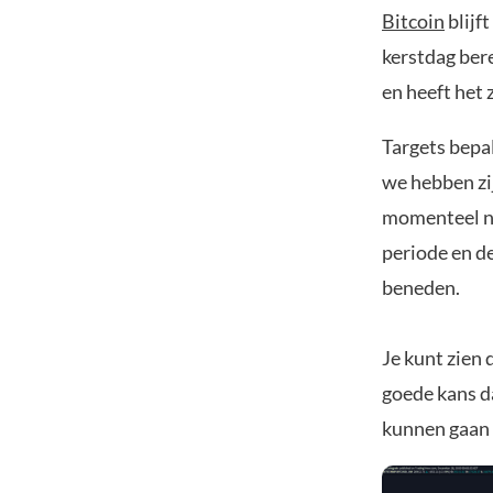
Bitcoin
blijf
kerstdag ber
en heeft het 
Targets bepal
we hebben zij
momenteel na
periode en d
beneden.
Je kunt zien 
goede kans d
kunnen gaan 