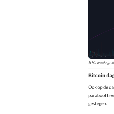
BTC week-graf
Bitcoin da
Ook op de dag
parabool tren
gestegen.