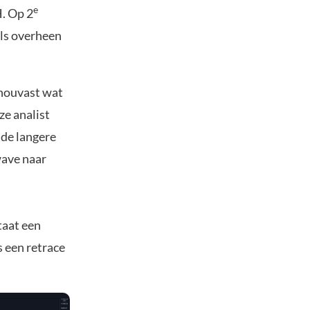
e
. Op 2
als overheen
 houvast wat
ze analist
 de langere
wave naar
taat een
 een retrace