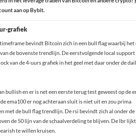
rd in het leverage traden van Bitcoin en andere crypto?
ount aan op Bybit.
ur-grafiek
timeframe bevindt Bitcoin zich in een bull flag waarbij het
 van de bovenste trendlijn. De eerstvolgende local support
lock van de 4-uurs grafiek in het geel met daar onder de dai
n bullish en er is net een eerste terug test geweest op de 
 de ema100 er nog achteraan sluit is niet uit en zou prima
met de bull flag trendlijn. De rsi bevindt zich al onder de
en de 50 lijn van de schaalverdeling te blijven. De lbr lijk
arish te willen kruisen.