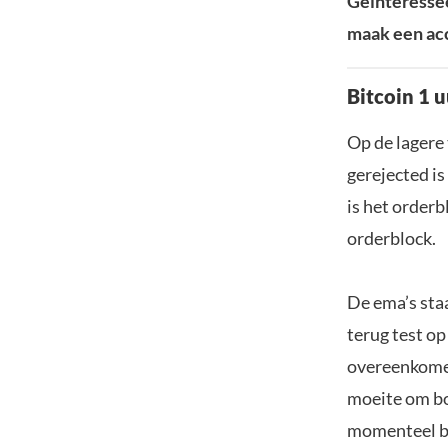
Geïnteressee
maak een acc
Bitcoin 1 u
Op de lagere 
gerejected is
is het orderb
orderblock.
De ema’s staa
terug test op
overeenkomen 
moeite om bov
momenteel be