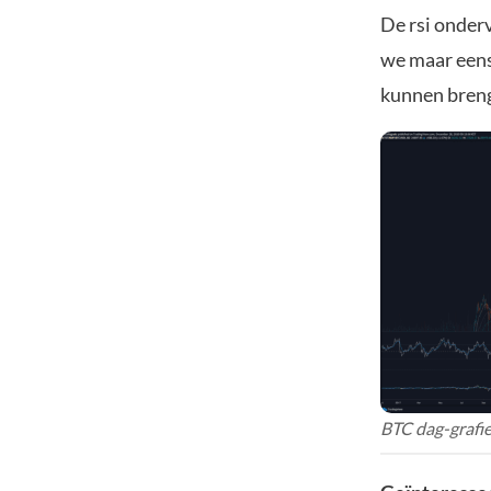
De rsi onderv
we maar eens
kunnen brenge
BTC dag-grafie